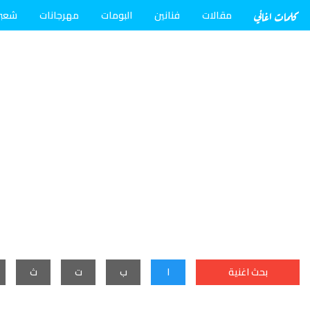
كلمات اغاني
مقالات
فنانين
البومات
مهرجانات
شعب
بحث اغنية
ا
ب
ت
ث