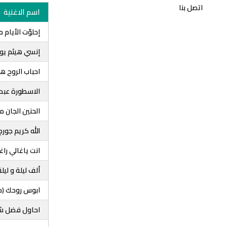
اتصل بنا
اسم الاغنية
إحلوّت الأيام
إنسي هيثم ي
احباب الروح 
الاسطورة عبد 
الحنين الجان م
الله كريم جو
انت ياغالي را
ألف ليلة و ليل
ابوس روحك (م
احاول فضل ش