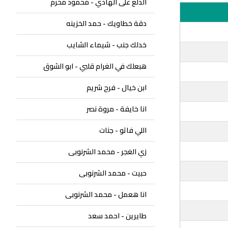
الدلع على الهادي - محمود محرم
دقة خطاويك - حمد الخزينه
خدلك جنب - شيماء الشايب
هبعلك في الغرام قلبي - ابو الشوق
ابن خيال - فرح شريم
انا خايفة - مروة نصر
اللي فاتو - جنات
زي الغجر - محمد الشرنوبى
حبيت - محمد الشرنوبى
انا هعمل - محمد الشرنوبى
طايرين - احمد سعد