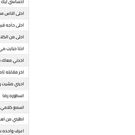
احساسي ليك و
احلى الناس م
احلى حاجه ف
احلى من الكل
احنا حبايب م
اخدني معاك 
اخر مقابله تام
اديني مشيت ر
اسطوره رضا
اسمع كلامي 
اطلبني من اه
اعرف واحده 