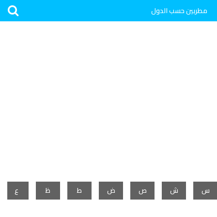
مطربين حسب الدول
س
ش
ص
ض
ط
ظ
ع