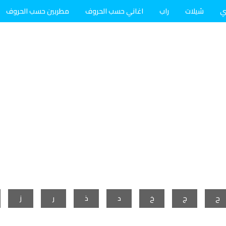
ي
شيلات
راب
اغاني حسب الحروف
مطربين حسب الحروف
ح
ج
خ
د
ذ
ر
ز