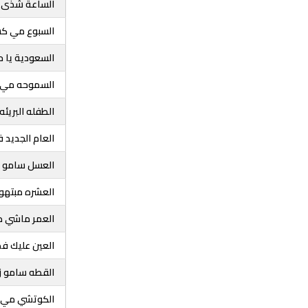
الساعة شذى 
السبوع مي ك
السعودية يا ح
السموحه مي
الطفله البريئه
العام الجديد
العسل سامو ز
العشره مبتهو
العمر ماشي دي
العين عليك ف
القطه سامو ز
الكوتشي مي