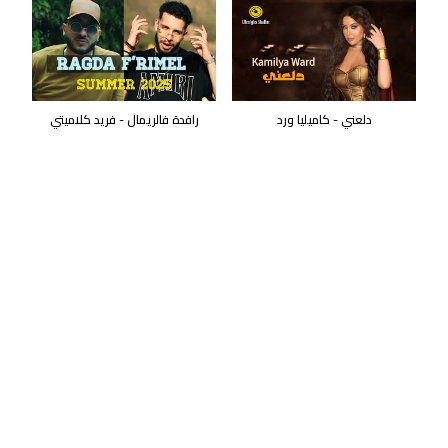
دلعني - كاميليا ورد
رافدة فالريمال - فريد كلاميتي