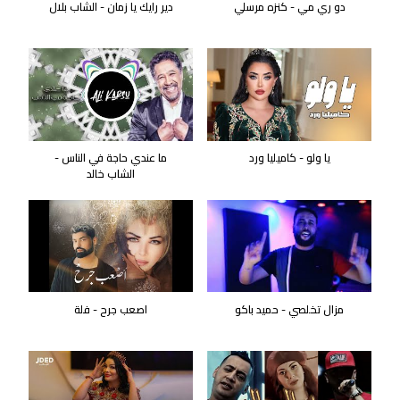
دو ري مي - كنزه مرسلي
دير رايك يا زمان - الشاب بلال
يا ولو - كاميليا ورد
ما عندي حاجة في الناس -
الشاب خالد
مزال تخلصي - حميد باكو
اصعب جرح - فلة