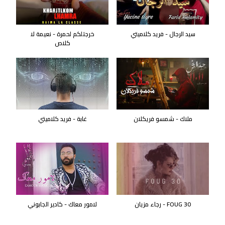
سيد الرجال - فريد كلاميتي
خرجتلكم لحمرة - نعيمة لا
كلاص
ملاك - شمسو فريكلان
غابة - فريد كلاميتي
FOUG 30 - رجاء مزيان
لامور معاك - كادير الجابوني