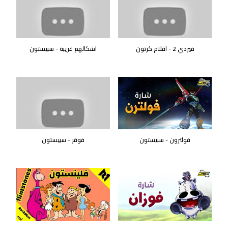
فيردي 2 - افلام كرتون
اشكالهم غريبة - سبيستون
فولترون - سبيستون
فوفر - سبيستون