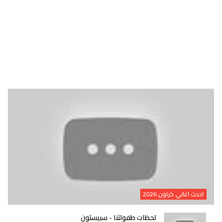
احدث اغاني كرتون 2026
لحظات طفولتنا - سبيستون