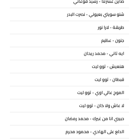
صاين عشرتنا - رشيد فوعاني
شنو سويتي بعيوني - نصرت البدر
طربقة - لارا نور
جنون - عظيم
ايه تاني - محمد ريحان
هنعيش - توو ليت
قبطان - توو ليت
الموج عالي اوي - توو ليت
لا عاش ولا كان - توو ليت
حبيبي انا من غيرك - محمد رمضان
الدلع على الهادي - محمود محرم