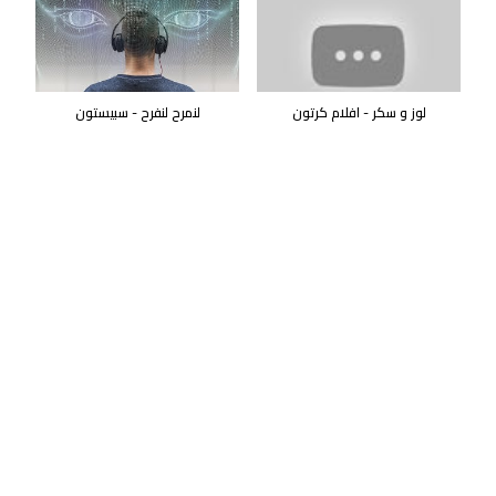
لوز و سكر - افلام كرتون
لنمرح لنفرح - سبيستون