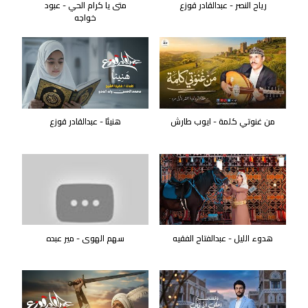
رياح النصر - عبدالقادر قوزع
متى يا كرام الحي - عبود
خواجه
من غنوتي كلمة - ايوب طارش
هنيئا - عبدالقادر قوزع
هدوء الليل - عبدالفتاح الفقيه
سهم الهوى - مير عبده