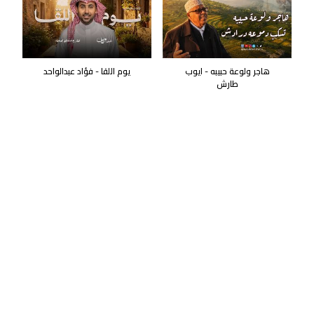
هاجر ولوعة حبيبه - ايوب
يوم اللقا - فؤاد عبدالواحد
طارش