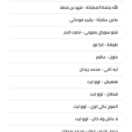
الله يحفظ المملكة - فهد بن فصلا
صاين عشرتنا - رشيد فوعاني
شنو سويتي بعيوني - نصرت البدر
طربقة - لارا نور
جنون - عظيم
ايه تاني - محمد ريحان
هنعيش - توو ليت
قبطان - توو ليت
الموج عالي اوي - توو ليت
لا عاش ولا كان - توو ليت
حبيبي انا من غيرك - محمد رمضان