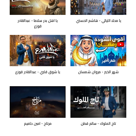
يا محلا الليالي - هاشم الحسني
يا اهل بدر سلاما - عبدالقادر
قوزع
شهر الخير - مروان شمسان
يا شوق قلبي - عبدالقادر قوزع
تاج الملوك - سالم قطن
مرتاح - امين حاميم