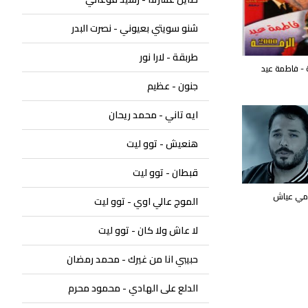
شنو سويتي بعيوني - نصرت البدر
طربقة - لارا نور
- فاطمة عيد
جنون - عظيم
ايه تاني - محمد ريحان
هنعيش - توو ليت
قبطان - توو ليت
رامي عياش
الموج عالي اوي - توو ليت
لا عاش ولا كان - توو ليت
حبيبي انا من غيرك - محمد رمضان
الدلع على الهادي - محمود محرم