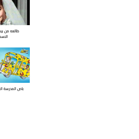
طالعه من بيت
الاسك
باص المدرسة ال