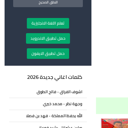
النطق الصحيح
تعلم اللغة الانجليزية
حمل تطبيق الاندرويد
حمل تطبيق الايفون
كلمات اغاني جديدة 2026
اشوف الفراق - فالح الطوق
وجهة نظر - محمد خيري
الله يحفظ المملكة - فهد بن فصلا
صاين عشرتنا - رشيد فوعاني