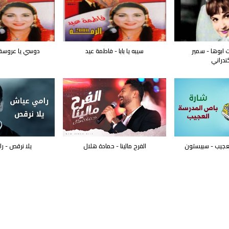
 ابوها - سمير
سيبه يا بابا - فاطمة عيد
دوسي يا عروسة 
ندراني
عجيب - سبيستون
الفرح مالينا - حمادة هلال
يلا نرقص - 