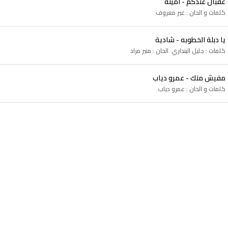
عقبال عندكم - امينة
كلمات و الحان : غير معروف
يا دبلة الخطوبه - شادية
كلمات : جليل البنداري الحان : منير مراد
مفيش منك - عمرو دياب
كلمات و الحان : عمرو دياب