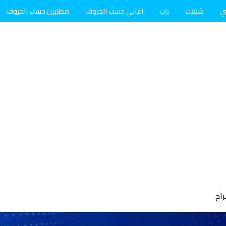
ي
شيلات
راب
اغاني حسب الحروف
مطربين حسب الحروف
راح