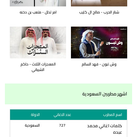
شنار الحرب - صالح ال كليب
امر تدلل - متعب بن دخنه
وش تبون - فهد السالم
المعجزات الثلاث - حاكم
الشيباني
اشهر مطربين السعودية
اسم المطرب
عدد الاغاني
الدولة
كلمات اغاني محمد
727
السعودية
عبده