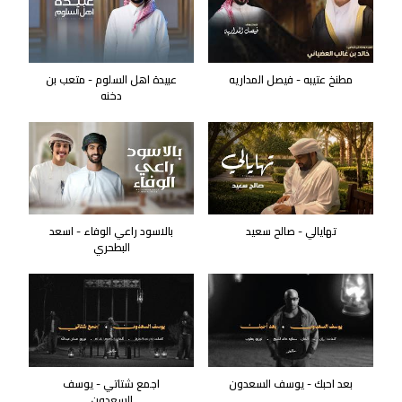
مطنخ عتيبه - فيصل المداريه
عبيدة اهل السلوم - متعب بن
دخنه
تهايالي - صالح سعيد
بالاسود راعي الوفاء - اسعد
البطحري
بعد احبك - يوسف السعدون
اجمع شتاتي - يوسف
السعدون