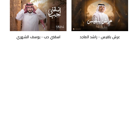
عرش بلقيس - راشد الماجد
اسقني حب - يوسف الشهري