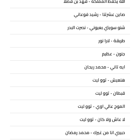
الله يحفظ المملكة - فهد بن فصلا
صاين عشرتنا - رشيد فوعاني
شنو سويتي بعيوني - نصرت البدر
طربقة - لارا نور
جنون - عظيم
ايه تاني - محمد ريحان
هنعيش - توو ليت
قبطان - توو ليت
الموج عالي اوي - توو ليت
لا عاش ولا كان - توو ليت
حبيبي انا من غيرك - محمد رمضان