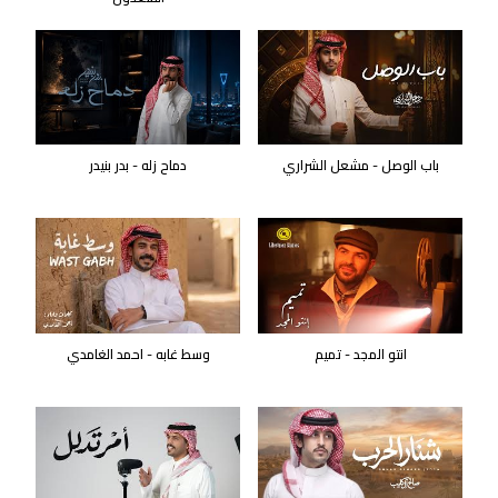
باب الوصل - مشعل الشراري
دماح زله - بدر بنيدر
انتو المجد - تميم
وسط غابه - احمد الغامدي