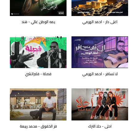
اغلى دار - احمد الهرمي
يمه الوطن غالي - هند
لا تسافر - احمد الهرمي
فصلة - فلبراتشي
احلى - حلا الترك
فز الخفوق - محمد ربيعة