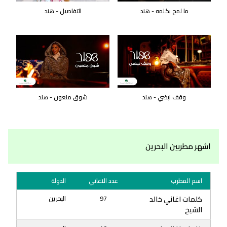
ما لمح بكلمه - هند
التفاصيل - هند
وقف نبضي - هند
شوق ملعون - هند
اشهر مطربين البحرين
اسم المطرب
عدد الاغاني
الدولة
كلمات اغاني خالد
97
البحرين
الشيخ