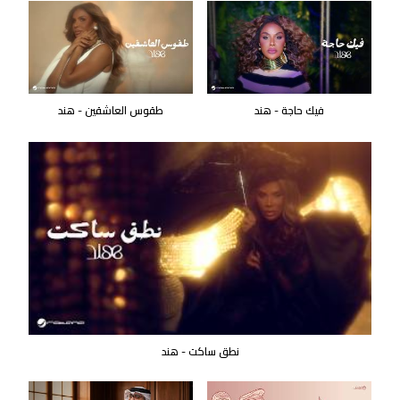
فيك حاجة - هند
طقوس العاشقين - هند
نطق ساكت - هند