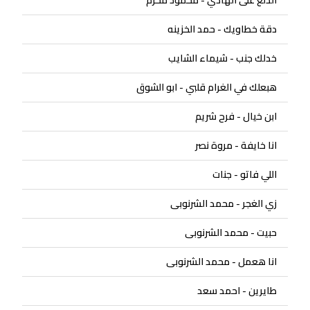
الدلع على الهادي - محمود محرم
دقة خطاويك - حمد الخزينه
خدلك جنب - شيماء الشايب
هبعلك في الغرام قلبي - ابو الشوق
ابن خيال - فرح شريم
انا خايفة - مروة نصر
اللي فاتو - جنات
زي الغجر - محمد الشرنوبى
حبيت - محمد الشرنوبى
انا هعمل - محمد الشرنوبى
طايرين - احمد سعد