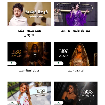
اسمر حلو قابلته - حنان رضا
فرصة ذهبية - سلمان
الحلواجي
الدرايش - هند
جزيل العطا - هند