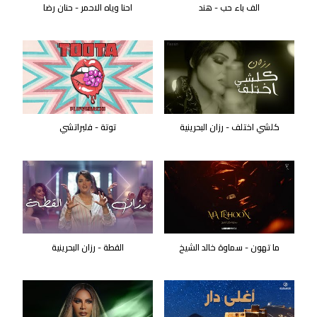
الف باء حب - هند
احنا وياه الاحمر - حنان رضا
كلشي اختلف - رزان البحرينية
توتة - فلبراتشي
ما تهون - سماوة خالد الشيخ
القطة - رزان البحرينية