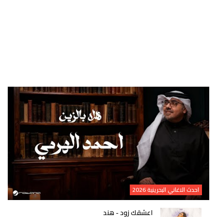
احدث الاغاني البحرينية 2026
اعشقك زود - هند