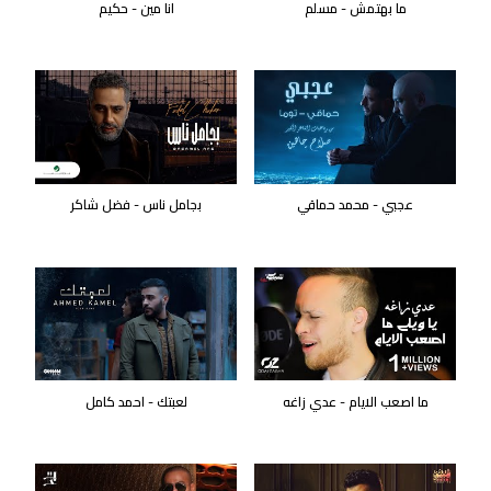
ما بهتمش - مسلم
انا مين - حكيم
عجبي - محمد حماقي
بجامل ناس - فضل شاكر
ما اصعب الايام - عدي زاغه
لعبتك - احمد كامل