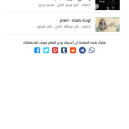
كلمات : اخو مريم الحان : محمد رحيم
لوحة باهتة - انغام
كلمات : نادر عبدالله الحان : تامر عاشور
شارك هذه الصفحة ان اعجبتك ودع العالم يعرف اهتماماتك