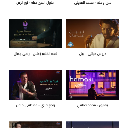
بيني وبينك - محمد السهلي
احاول انسى حبك - نور الزين
دروس حياتي - نبيل
لسه الكلام زعلان - رامي جمال
بنفارق - محمد حماقي
وجع قلبي - مصطفى كامل