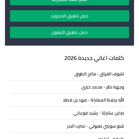
حمل تطبيق الاندرويد
حمل تطبيق الايفون
كلمات اغاني جديدة 2026
اشوف الفراق - فالح الطوق
وجهة نظر - محمد خيري
الله يحفظ المملكة - فهد بن فصلا
صاين عشرتنا - رشيد فوعاني
شنو سويتي بعيوني - نصرت البدر
طربقة - لارا نور