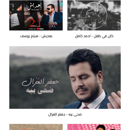
كان في طفل - احمد كامل
بعديش - هيثم يوسف
ضحى بيه - جعفر الغزال