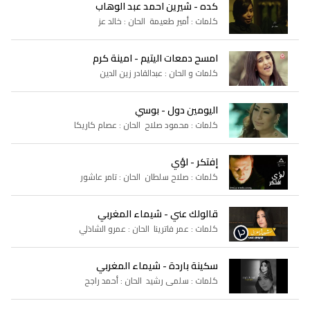
كده - شيرين احمد عبد الوهاب
كلمات : أمير طعيمة الحان : خالد عز
امسح دمعات اليتيم - امينة كرم
كلمات و الحان : عبدالقادر زين الدين
اليومين دول - بوسي
كلمات : محمود صلاح الحان : عصام كاريكا
إفتكر - لؤي
كلمات : صلاح سلطان الحان : تامر عاشور
قالولك عني - شيماء المغربي
كلمات : عمر فاترينا الحان : عمرو الشاذلي
سكينة باردة - شيماء المغربي
كلمات : سلمى رشيد الحان : أحمد راجح