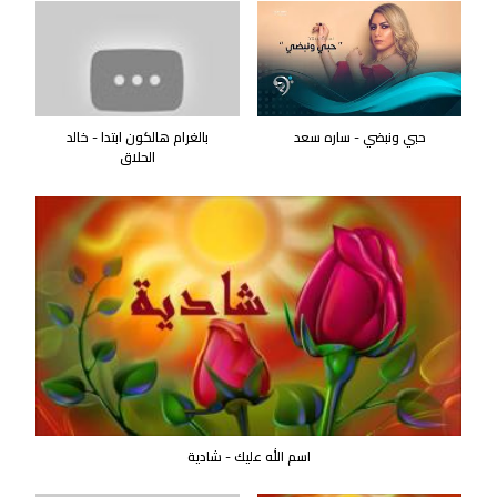
حبي ونبضي - ساره سعد
بالغرام هالكون ابتدا - خالد
الحلاق
اسم الله عليك - شادية