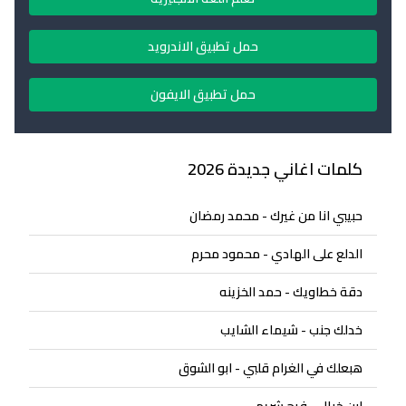
حمل تطبيق الاندرويد
حمل تطبيق الايفون
كلمات اغاني جديدة 2026
حبيبي انا من غيرك - محمد رمضان
الدلع على الهادي - محمود محرم
دقة خطاويك - حمد الخزينه
خدلك جنب - شيماء الشايب
هبعلك في الغرام قلبي - ابو الشوق
ابن خيال - فرح شريم