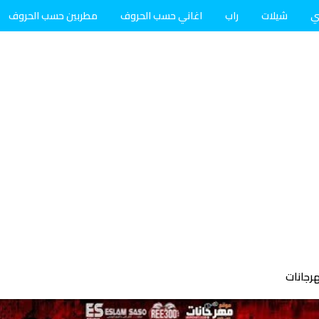
ي
شيلات
راب
اغاني حسب الحروف
مطربين حسب الحروف
رجانات