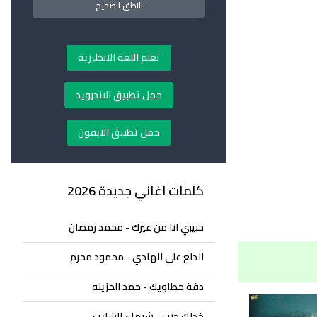
النطق الصحيح
تعلم اللغة الانجليزية
حمل تطبيق الاندرويد
حمل تطبيق الايفون
كلمات اغاني جديدة 2026
حبيبي انا من غيرك - محمد رمضان
الدلع على الهادي - محمود محرم
دقة خطاويك - حمد الخزينه
خدلك جنب - شيماء الشايب