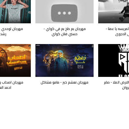
مريسه يا عمنا -
مهرجان بم طخ بم في كواي -
مهرجان لوحدي انا
الدجوى
حسني فنان كواي
رشد
رض اتملا - صابر
مهرجان نعشم خير - مامو مشاكل
مهرجان اصحاب و
روان
احمد ال