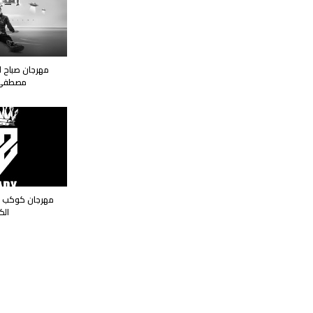
مهرجان صباح ال
مصطفى 
مهرجان كوكب الا
الك