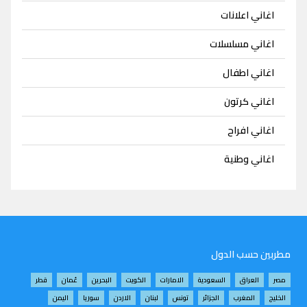
اغاني اعلانات
اغاني مسلسلات
اغاني اطفال
اغاني كرتون
اغاني افراح
اغاني وطنية
مطربين حسب الدول
مصر
العراق
السعودية
الامارات
الكويت
البحرين
عُمان
قطر
الخليج
المغرب
الجزائر
تونس
لبنان
الاردن
سوريا
اليمن