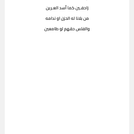
زاحفـين كما أسد العـرين
من بلانا له الحزن او ندامه
والفلس حقهم لو طامعين