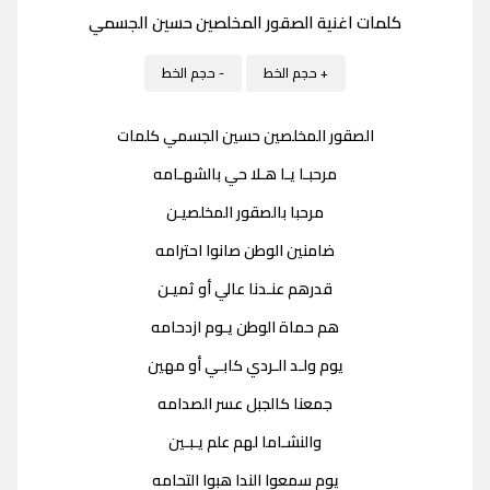
كلمات اغنية الصقور المخلصين حسين الجسمي
+ حجم الخط
- حجم الخط
الصقور المخلصين حسين الجسمي كلمات
مرحبـا يـا هـلا حي بالشهـامه
مرحبا بالصقور المخلصيـن
ضامنين الوطن صانوا احترامه
قدرهم عنـدنا عالي أو ثميـن
هم حماة الوطن يـوم ازدحامه
يوم ولـد الـردي كابـي أو مهين
جمعنا كالجبل عسر الصدامه
والنشـاما لهم علم يـبـين
يوم سمعوا الندا هبوا التحامه