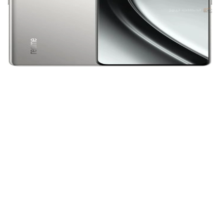
ريلمي تطلق هاتفها الجديد Realme GT 6 بمواصفات متقدمة ومزايا
مذهلة