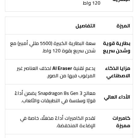
120 واط
الميزة
التفاصيل
بطارية قوية
سعة البطارية الكبيرة (5500 مللي أمبير) مع
وشحن سريع
شحن سريع بقوة 120 واط.
مزايا الذكاء
يدعم تقنية
AI Eraser
لحذف العناصر غير
الاصطناعي
المرغوب فيها من الصور.
معالج Snapdragon 8s Gen 3 يضمن أداءً
الأداء العالي
قويًا وسلاسة في التطبيقات والألعاب.
كاميرات
تقدم الكاميرات أداءً مذهلًا، خاصة في
مميزة
الإضاءة المنخفضة.