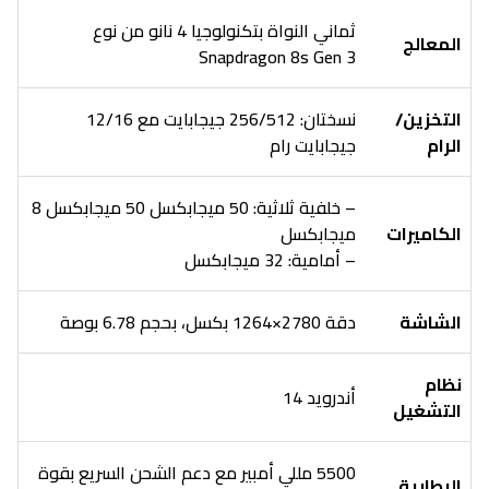
ثماني النواة بتكنولوجيا 4 نانو من نوع
المعالج
Snapdragon 8s Gen 3
التخزين/
نسختان: 256/512 جيجابايت مع 12/16
الرام
جيجابايت رام
– خلفية ثلاثية: 50 ميجابكسل 50 ميجابكسل 8
الكاميرات
ميجابكسل
– أمامية: 32 ميجابكسل
الشاشة
دقة 2780×1264 بكسل، بحجم 6.78 بوصة
نظام
أندرويد 14
التشغيل
5500 مللي أمبير مع دعم الشحن السريع بقوة
البطارية