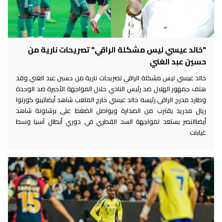
"خالد عيسي ليس مشكلة الراقي" تصريحات نارية من
حسين عبد الغني
خالد عيسي ليس مشكلة الراقي تصريحات نارية من حسين عبد الغني وقد
هتف جمهور الهلال ضد رئيس النادي خلال المواجهة الأخيرة ضد الوحدة
وطارد مدرج الراقي رئيسه خالد عيسي خارج الملعب شاهد أيضاتيبو كورتوا
ريال مدريد يقترب من الصدارة ويواصل الضغط على برشلونة شاهد
أيضاالنصر يستعد لمواجهة السد القطري في دوري أبطال آسيا وسط
غيابات