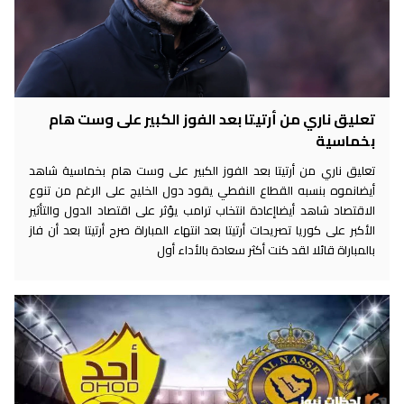
تعليق ناري من أرتيتا بعد الفوز الكبير على وست هام
بخماسية
تعليق ناري من أرتيتا بعد الفوز الكبير على وست هام بخماسية شاهد
أيضانموه بنسبه القطاع النفطي يقود دول الخليج على الرغم من تنوع
الاقتصاد شاهد أيضاإعادة انتخاب ترامب يؤثر على اقتصاد الدول والتأثير
الأكبر على كوريا تصريحات أرتيتا بعد انتهاء المباراة صرح أرتيتا بعد أن فاز
بالمباراة قائلا لقد كنت أكثر سعادة بالأداء أول