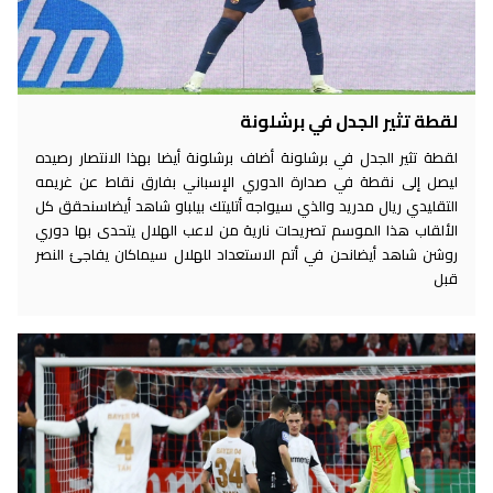
لقطة تثير الجدل في برشلونة
لقطة تثير الجدل في برشلونة أضاف برشلونة أيضا بهذا الانتصار رصيده
ليصل إلى نقطة في صدارة الدوري الإسباني بفارق نقاط عن غريمه
التقليدي ريال مدريد والذي سيواجه أتليتك بيلباو شاهد أيضاسنحقق كل
الألقاب هذا الموسم تصريحات نارية من لاعب الهلال يتحدى بها دوري
روشن شاهد أيضانحن في أتم الاستعداد للهلال سيماكان يفاجئ النصر
قبل