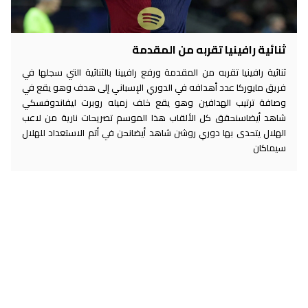
ثنائية رافينيا تقربه من المقدمة
ثنائية رافينيا تقربه من المقدمة ورفع رافيينا بالثنائية التي سجلها في
فريق مايوركا عدد أهدافه في الدوري الإسباني إلى هدف وهو يقع في
وصافة ترتيب الهدافين وهو يقع خلف زميله روبرت ليفاندوفسكي
شاهد أيضاسنحقق كل الألقاب هذا الموسم تصريحات نارية من لاعب
الهلال يتحدى بها دوري روشن شاهد أيضانحن في أتم الاستعداد للهلال
سيماكان