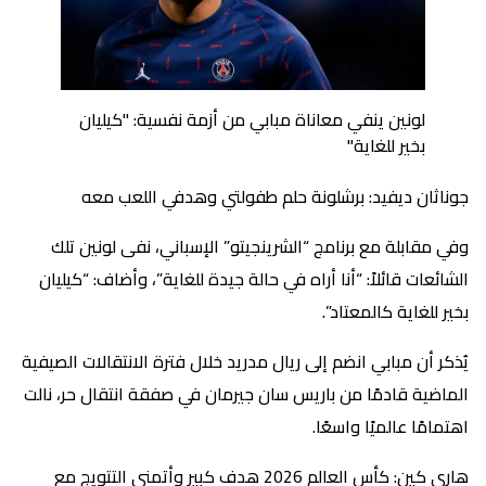
لونين ينفي معاناة مبابي من أزمة نفسية: "كيليان
بخير للغاية"
جوناثان ديفيد: برشلونة حلم طفولتي وهدفي اللعب معه
وفي مقابلة مع برنامج “الشرينجيتو” الإسباني، نفى لونين تلك
الشائعات قائلاً: “أنا أراه في حالة جيدة للغاية”، وأضاف: “كيليان
بخير للغاية كالمعتاد”.
يُذكر أن مبابي انضم إلى ريال مدريد خلال فترة الانتقالات الصيفية
الماضية قادمًا من باريس سان جيرمان في صفقة انتقال حر، نالت
اهتمامًا عالميًا واسعًا.
هاري كين: كأس العالم 2026 هدف كبير وأتمنى التتويج مع