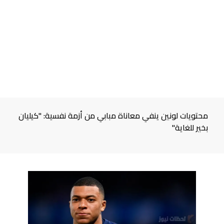
محتويات لونين ينفي معاناة مبابي من أزمة نفسية: "كيليان
بخير للغاية"