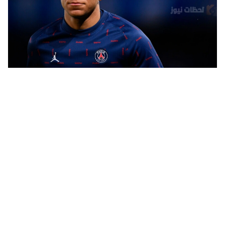
لونين ينفي معاناة مبابي من أزمة نفسية: "كيليان بخير للغاية"