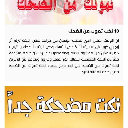
10 نكت تموت من الضحك
ان الوقت القليل الذي يقضيه الإنسان في قراءة بعض النكت تترك أثر
إيجابي كبير على نفسيته لذا خصص لنفسك بعض الوقت للضحك والترفيه
حتي تتمكن من مواجهة الحياة وضغوطها بصدر رحب وبطاقة متجددة
فقراءة النكت المضحكة يجعلك اكثر تفائلا وسرورا وتفاعلا مع الاخرين
نكت تموت من الضحك هل انت جاهز لسماع نكت تموت من الضحك
ففي هذه المقالة نطرح