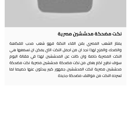
نكت مضحكة محششين مصرية
يمتاز الشعب المصري بفن القاء النكتة فهو شعب محب للفكاهة
والضحك والمزح لهذا نجد ان من اجمل النكت التي يمكن ان نسمعها هي
النكت المصرية خاصة وان كانت عن المحششين لهذا في مقالة اليوم
سوف نطرح لكم بعض من نكت مضحكة محششين مصرية نكت مضحكة
محششين مصرية لنكت المحششين جمهور كبير يبحثون عنها خصيصا لما
تسرده النكت من مواقف مضحكة جديدة