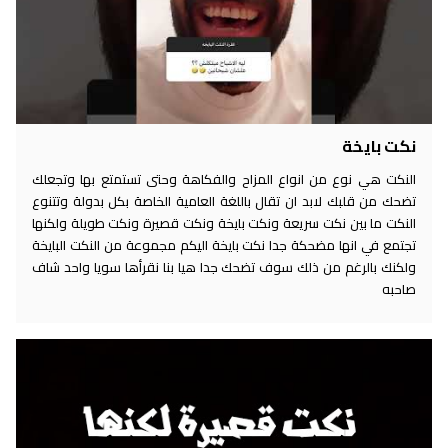
نكت بايخة
النكت هي نوع من انواع المزاح والفكاهة وحتى تستمتع بها وتجعلك
تضحك من قلبك لابد ان تقال باللغة العامية الخاصة بكل بدولة وتتنوع
النكت ما بين نكت سريعة ونكت بايخة ونكت قصيرة ونكت طويلة ولكنها
تجتمع في انها مضحكة جدا نكت بايخة اليكم مجموعة من النكت البايخة
ولكنك بالرغم من ذلك سوف تضحك جدا هيا بنا نقرأها سويا واحد شاف
صاحبه