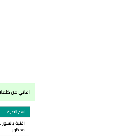
اغاني من كلمات
اسم الاغنية
اغنية يانسور 
محظور