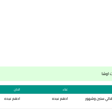
 اوشا
غناء
الحان
بقالي سنين وشهور
ادهم عبده
ادهم عبده