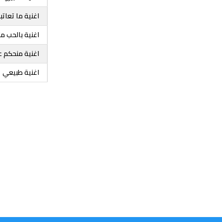
اغنية ما تعاتب
اغنية بالحب م
اغنية منحكم ع
اغنية طبيعي