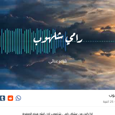
رامي شلهوب
شاعر غنائي
وب
ة
اذا كنت من عشاق رامي شلهوب اذن انشر هذه الصفحة