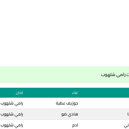
ت رامي شلهوب
غناء
الحان
جوزيف عطية
رامي شلهوب
ا
هادي ضو
رامي شلهوب
ني
ادم
رامي شلهوب