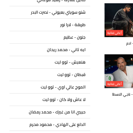
شنو سويتي بعيوني - نصرت البدر
طربقة - لارا نور
أغاني لبنانية
جنون - عظيم
 ادم
ايه تاني - محمد ريحان
هنعيش - توو ليت
قبطان - توو ليت
أغاني لبنانية
الموج عالي اوي - توو ليت
- ناجي الاسطا
لا عاش ولا كان - توو ليت
حبيبي انا من غيرك - محمد رمضان
الدلع على الهادي - محمود محرم