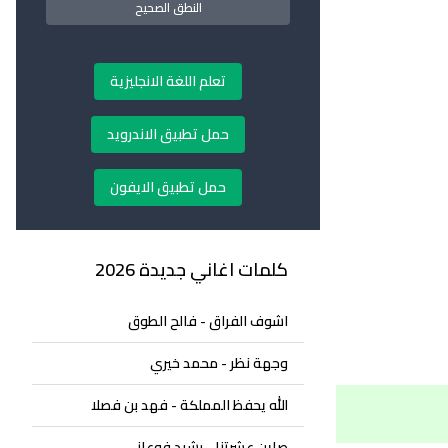
النطق الصحيح
تعلم اللغة الانجليزية
حمل تطبيق الاندرويد
حمل تطبيق الايفون
كلمات اغاني جديدة 2026
اشوف الفراق - فالح الطوق
وجهة نظر - محمد خيري
الله يحفظ المملكة - فهد بن فصلا
صاين عشرتنا - رشيد فوعاني