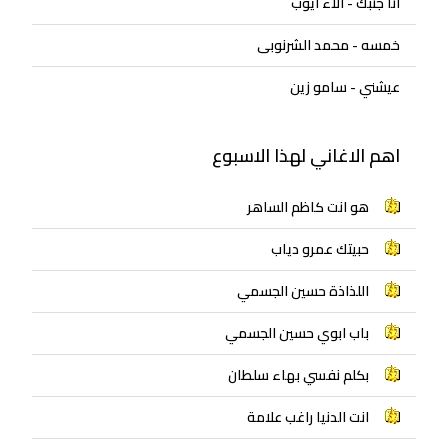
انا جنبك - الاء ايوب
خمسه - محمد الشرنوبى
عيشني - سامو زين
اهم الاغاني لهذا الاسبوع
هو انت كاظم الساهر
حبيتك عمرو دياب
اللذاذة حسين الجسمي
باب ابوي حسين الجسمي
بكلم نفسي بهاء سلطان
انت الدنيا راغب علامة