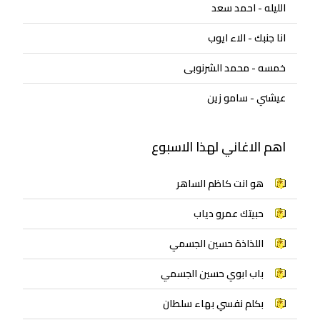
الليله - احمد سعد
انا جنبك - الاء ايوب
خمسه - محمد الشرنوبى
عيشني - سامو زين
اهم الاغاني لهذا الاسبوع
هو انت كاظم الساهر
حبيتك عمرو دياب
اللذاذة حسين الجسمي
باب ابوي حسين الجسمي
بكلم نفسي بهاء سلطان