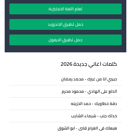
تعلم اللغة الانجليزية
حمل تطبيق الاندرويد
حمل تطبيق الايفون
كلمات اغاني جديدة 2026
حبيبي انا من غيرك - محمد رمضان
الدلع على الهادي - محمود محرم
دقة خطاويك - حمد الخزينه
خدلك جنب - شيماء الشايب
هبعلك في الغرام قلبي - ابو الشوق