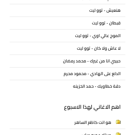
هنعيش - توو ليت
قبطان - توو ليت
الموج عالي اوي - توو ليت
لا عاش ولا كان - توو ليت
حبيبي انا من غيرك - محمد رمضان
الدلع على الهادي - محمود محرم
دقة خطاويك - حمد الخزينه
اهم الاغاني لهذا الاسبوع
هو انت كاظم الساهر
حبيتك عمرو دياب