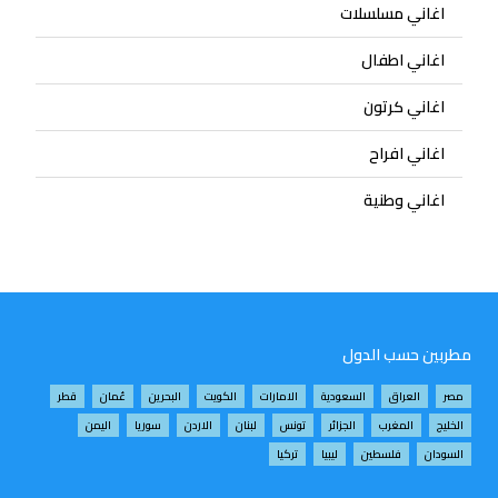
اغاني مسلسلات
اغاني اطفال
اغاني كرتون
اغاني افراح
اغاني وطنية
مطربين حسب الدول
مصر
العراق
السعودية
الامارات
الكويت
البحرين
عُمان
قطر
الخليج
المغرب
الجزائر
تونس
لبنان
الاردن
سوريا
اليمن
السودان
فلسطين
ليبيا
تركيا