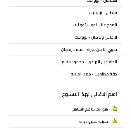
هنعيش - توو ليت
قبطان - توو ليت
الموج عالي اوي - توو ليت
لا عاش ولا كان - توو ليت
حبيبي انا من غيرك - محمد رمضان
الدلع على الهادي - محمود محرم
دقة خطاويك - حمد الخزينه
اهم الاغاني لهذا الاسبوع
هو انت كاظم الساهر
حبيتك عمرو دياب