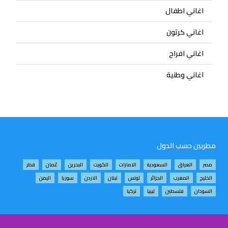
اغاني اطفال
اغاني كرتون
اغاني افراح
اغاني وطنية
مطربين حسب الدول
مصر
العراق
السعودية
الامارات
الكويت
البحرين
عُمان
قطر
الخليج
المغرب
الجزائر
تونس
لبنان
الاردن
سوريا
اليمن
السودان
فلسطين
ليبيا
تركيا