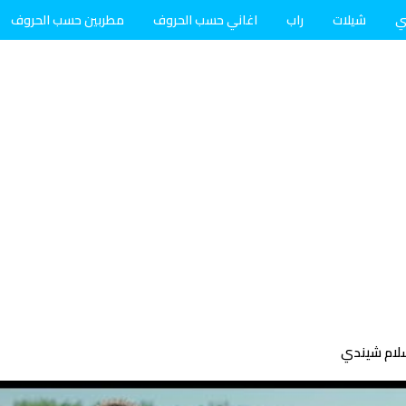
ي
شيلات
راب
اغاني حسب الحروف
مطربين حسب الحروف
لام شيندي