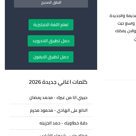
النطق الصحيح
م شيندي نقدم لكم زوارنا الكرام جميع اغاني اسلام شيندي Eslam Shendy Lyrics القديمة والجديدة
جمهور واسع حيث
تعلم اللغة الانجليزية
الان يمكنك
ي
حمل تطبيق الاندرويد
حمل تطبيق الايفون
كلمات اغاني جديدة 2026
حبيبي انا من غيرك - محمد رمضان
الدلع على الهادي - محمود محرم
دقة خطاويك - حمد الخزينه
خدلك جنب - شيماء الشايب