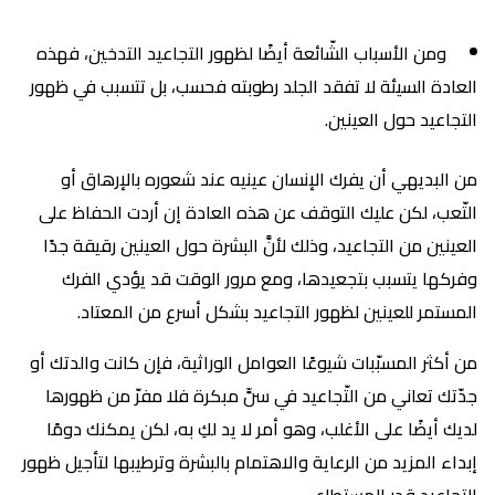
ومن الأسباب الشّائعة أيضًا لظهور التجاعيد التدخين، فهذه
العادة السيئة لا تفقد الجلد رطوبته فحسب، بل تتسبب في ظهور
التجاعيد حول العينين.
من البديهي أن يفرك الإنسان عينيه عند شعوره بالإرهاق أو
التّعب، لكن عليك التوقف عن هذه العادة إن أردت الحفاظ على
العينين من التجاعيد، وذلك لأنَّ البشرة حول العينين رقيقة جدًا
وفركها يتسبب بتجعيدها، ومع مرور الوقت قد يؤدي الفرك
المستمر للعينين لظهور التجاعيد بشكل أسرع من المعتاد.
من أكثر المسبّبات شيوعًا العوامل الوراثية، فإن كانت والدتك أو
جدّتك تعاني من التّجاعيد في سنٍّ مبكرة فلا مفرّ من ظهورها
لديك أيضًا على الأغلب، وهو أمر لا يد لكِ به، لكن يمكنك دومًا
إبداء المزيد من الرعاية والاهتمام بالبشرة وترطيبها لتأجيل ظهور