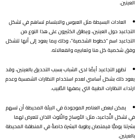
العينين.
العادات البسيطة مثل العبوس والابتسام تساهم في تشكل
التجاعيد حول العينين، ويطلق الكثيرون على هذا النوع من
التجاعيد اسم “خطوط الشخصية”، وذلك ربما يعود إلى أنها تتشكل
وفق شخصية كل منا وتعابيره وانفعالاته.
تظهر التجاعيد أيضًا لدى الشباب بسبب التحديق بالعينين، وقد
يعود ذلك بشكل أساسي لعدم استخدام النظارات الشمسية وعدم
ارتداء النظارات الطبية التي يصفها الطّبيب.
يمكن لبعض العناصر الموجودة في البيئة المحيطة أن تسهم
في تشكل التَّجاعيد، مثل: الأوساخ والتّلوث اللذان تتعرض لهما
بشرتنا يوميًّا فيمتصان رطوبة البشرة خاصةً في المنطقة المحيطة
بالعينين.