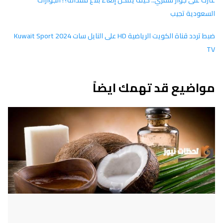
عثرت على جواز سفري.. كيف يمكن إلغاء بلاغ فقدانه؟! الجوازات
السعودية تجيب
ضبط تردد قناة الكويت الرياضية HD على النايل سات 2024 Kuwait Sport
TV
مواضيع قد تهمك ايضاً