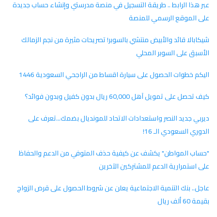
عبر هذا الرابط .. طريقة التسجيل في منصة مدرستي وإنشاء حساب جديدة
على الموقع الرسمي للمنصة
شيكابالا قائد والأبيض منتشي بالسوبر! تصريحات مثيرة من نجم الزمالك
الأسبق على السوبر المحلي
اليكم خطوات الحصول على سيارة اقساط من الراجحي السعودية 1446
كيف تحصل على تمويل آهل 60,000 ريال بدون كفيل وبدون فوائد؟
ديربي جديد النصر واستعدادات الاتحاد للمونديال بضمك...تعرف على
الدوري السعودي الـ 16!
"حساب المواطن" يكشف عن كيفية حذف المتوفي من الدعم والحفاظ
على استمرارية الدعم للمشتركين الآخرين
عاجل.. بنك التنمية الاجتماعية يعلن عن شروط الحصول على قرض الزواج
بقيمة 60 ألف ريال