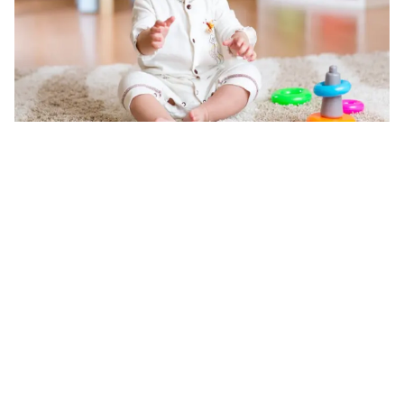
في أي شهر يجلس الطفل ونصائح لمساعدته على الجلوس