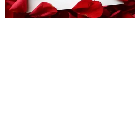
عبارات شكر لصديقتي على وجودها في حياتي