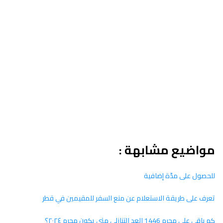
مواضيع مشابهة :
للحصول على مدّة إضافية
تعرف على طريقة الاستعلام عن منع السفر للمقيمين في قطر
كم باقي على محرم 1446 العد التنازلي متى يكون محرم ٢٠٢٤؟