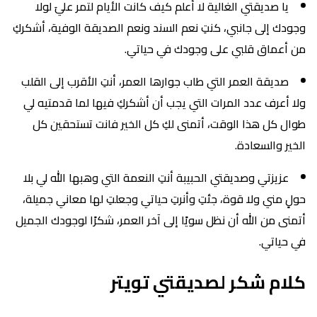
يا صديقتي الغالية لا أعلم كيف كانت الأيام لتمر عليَ لولا
وجودك إلى جانبي، كنتِ نعم السند ونعم الصديقة الوفية، أشكركِ
من أعماق قلبي على وجودك في حياتي.
صديقة العمر التي طاب جوارها العمر، أنتِ الأقرب إلى القلب
ولا أعرف عدد المرات التي يجب أن أشكركِ فيها لما قدمتيه لي
طوال كل هذا الوقت، أتمنى لكِ كل الخير فانت تستحقين كل
الخير والسعادة.
عزيزتي وصديقتي الحبيبة أنتِ النعمة التي وهبها الله لي بلا
حولٍ مني ولا قوة، جئتِ وأنرتِ حياتي وجعلتِ لها معاني جميلة،
أتمنى من الله أن نظل سويًا إلى آخر العمر، شكرًا لوجودك الجميل
في حياتي.
كلام شكر لصديقتي تويتر