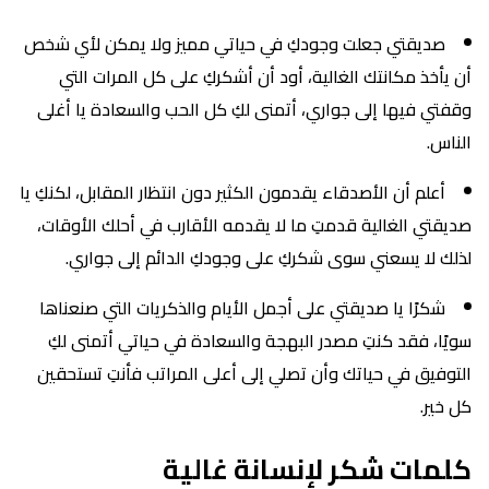
صديقتي جعلت وجودكِ في حياتي مميز ولا يمكن لأي شخص
أن يأخذ مكانتك الغالية، أود أن أشكركِ على كل المرات التي
وقفتي فيها إلى جواري، أتمنى لكِ كل الحب والسعادة يا أغلى
الناس.
أعلم أن الأصدقاء يقدمون الكثير دون انتظار المقابل، لكنكِ يا
صديقتي الغالية قدمتِ ما لا يقدمه الأقارب في أحلك الأوقات،
لذلك لا يسعني سوى شكركِ على وجودكِ الدائم إلى جواري.
شكرًا يا صديقتي على أجمل الأيام والذكريات التي صنعناها
سويًا، فقد كنتِ مصدر البهجة والسعادة في حياتي أتمنى لكِ
التوفيق في حياتك وأن تصلي إلى أعلى المراتب فأنتِ تستحقين
كل خير.
كلمات شكر لإنسانة غالية