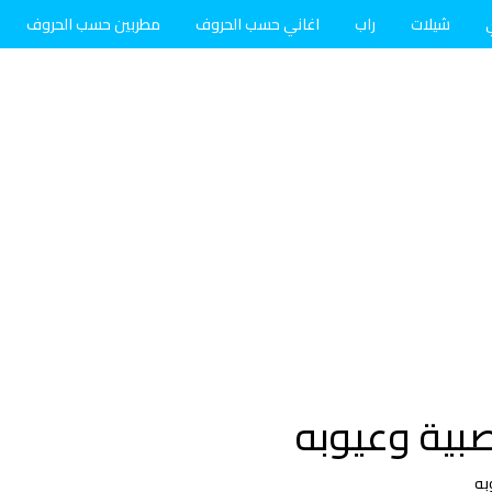
شيلات
راب
اغاني حسب الحروف
مطربين حسب الحروف
بية وعيوبه
به