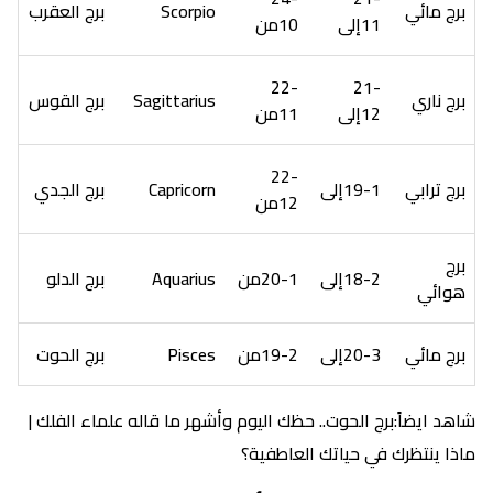
برج مائي
Scorpio
برج العقرب
11إلى
10من
22-
21-
برج ناري
Sagittarius
برج القوس
12إلى
11من
22-
برج ترابي
19-1إلى
Capricorn
برج الجدي
12من
برج
18-2إلى
20-1من
Aquarius
برج الدلو
هوائي
برج مائي
20-3إلى
19-2من
Pisces
برج الحوت
شاهد ايضاً:برج الحوت.. حظك اليوم وأشهر ما قاله علماء الفلك |
ماذا ينتظرك في حياتك العاطفية؟