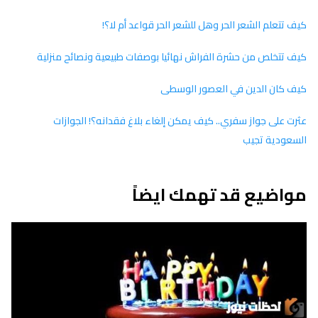
كيف تتعلم الشعر الحر وهل للشعر الحر قواعد أم لا؟!
كيف تتخلص من حشرة الفراش نهائيا بوصفات طبيعية ونصائح منزلية
كيف كان الدين في العصور الوسطى
عثرت على جواز سفري.. كيف يمكن إلغاء بلاغ فقدانه؟! الجوازات
السعودية تجيب
مواضيع قد تهمك ايضاً