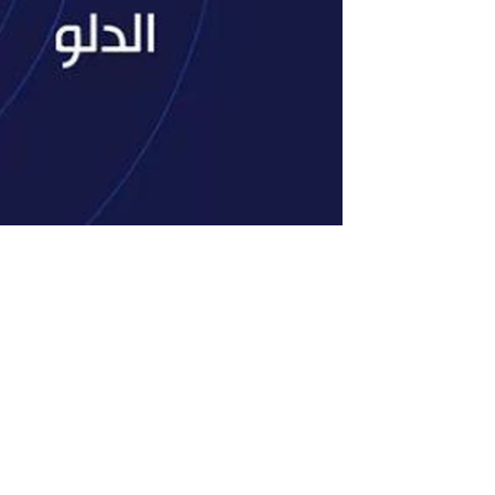
اخطر صفة في برج الدلو وكيفية تجنب سلبياته