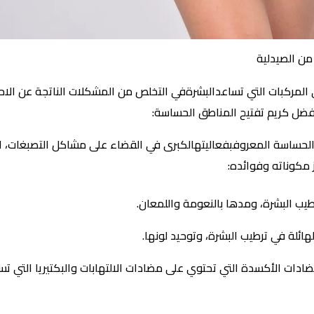
من الصيدلية
المركبات التي تساعدالبشرةفي التخلص من المشكلات الناتجة عن الاحت
فضل كريم تفتيح المناطق الحساسة:
لحساسة المعروفبفعاليتهالكبرى في القضاء على مشاكل التصبغات، العم
ز مكوناته وفوائده:
يب البشرة، ومدها بالنعومة واللمعان.
هائلة في ترطيب البشرة، وتوحيد لونها.
 الأكسدة التي تحتوي على مضادات الالتهابات والبكتيريا التي تساعد 