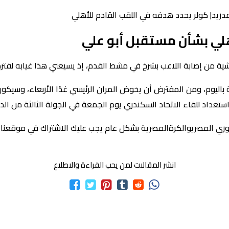
دريد| كولر يحدد هدفه في اللقب القادم للأهلي
هلي بشأن مستقبل أبو علي
شية من إصابة اللاعب بشرخ في مشط القدم، إذ يسيعني هذا غيابه لفترة
ة باليوم، ومن المفترض أن يخوض المران الرئيسي غدًا الأربعاء، وسيكون
عداد للقاء الاتحاد السكندري يوم الجمعة في الجولة الثالثة من الد
دوري المصريوالكرةالمصرية بشكل عام يجب عليك الاشتراك في موقعنا .
انشر المقالات لمن يحب القراءة والاطلاع