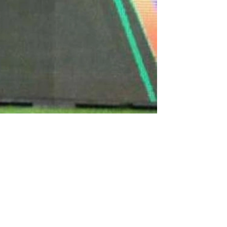
القلق يسود في الأهلي| وأبو علي يستجيب لرغبة الأ