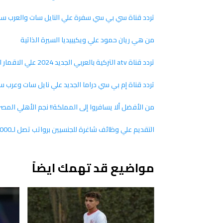
تردد قناة سي بي سي سفرة علي النايل سات والعرب سات 24
من هي ريان حمود علي ويكيبيديا السيرة الذاتية
تردد قناة atv التركية بالعربي الجديد 2024 علي الاقمار الصناعية
تردد قناة إم بي سي دراما الجديد علي نايل سات وعرب سات 4
من الأفضل ألا يسافروا إلى المملكة!! نجم الأهلي المصر
التقديم علي وظائف شاغرة للجنسيين برواتب تصل لـ9000 ريال سعودي.. إليكم طريقة ورابط التقديم
مواضيع قد تهمك ايضاً