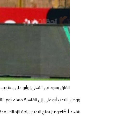
القلق يسود في الأهلي| وأبو علي يستجيب ل
ووصل اللاعب أبو علي إلى القاهرة مساء يوم الثلا
شاهد أيضًا:جوميز يمنح للاعبين راحة للزمالك لمدة 24 ساعة قبل مواجهة المص