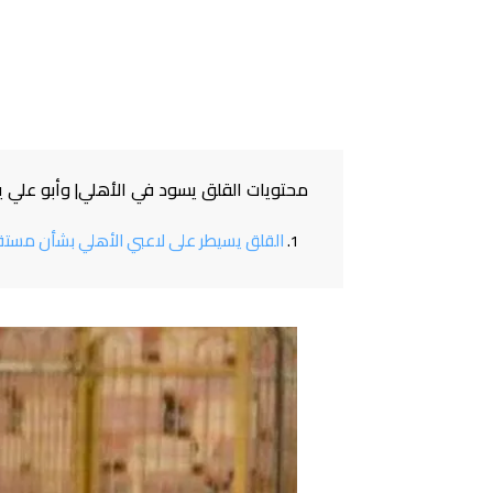
محتويات القلق يسود في الأهلي| وأبو علي ي
القلق يسيطر على لاعبي الأهلي بشأن مستق