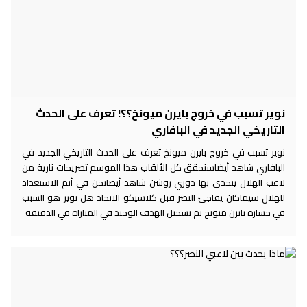
نوير تسبب في خروج بايرن ميونخ؟؟! تعرف على الحدث
التاريخي الجديد في البافاري
نوير تسبب في خروج بايرن ميونخ تعرف على الحدث التاريخي الجديد في
البافاري شاهد أيضاسنحقق كل الألقاب هذا الموسم تصريحات نارية من
لاعب الهلال يتحدى بها دوري روشن شاهد أيضانحن في أتم الاستعداد
للهلال سيماكان يفاجئ النصر قبل كلاسيكو الاتحاد هل نوير هو السبب
في خسارة بايرن ميونخ تم تسجيل الهدف الوحيد في المباراة في الدقيقة