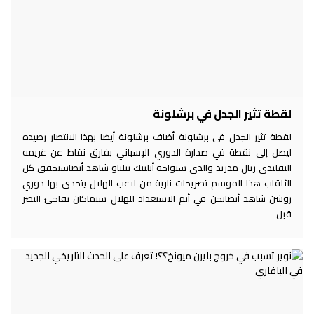
لقطة تثير الجدل في برشلونة
لقطة تثير الجدل في برشلونة أضاف برشلونة أيضا بهذا الانتصار رصيده
ليصل إلى نقطة في صدارة الدوري الإسباني بفارق نقاط عن غريمه
التقليدي ريال مدريد والذي سيواجه أتليتك بيلباو شاهد أيضاسنحقق كل
الألقاب هذا الموسم تصريحات نارية من لاعب الهلال يتحدى بها دوري
روشن شاهد أيضانحن في أتم الاستعداد للهلال سيماكان يفاجئ النصر
قبل