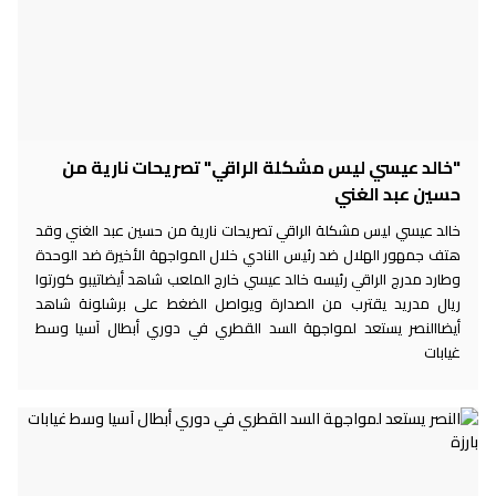
"خالد عيسي ليس مشكلة الراقي" تصريحات نارية من
حسين عبد الغني
خالد عيسي ليس مشكلة الراقي تصريحات نارية من حسين عبد الغني وقد
هتف جمهور الهلال ضد رئيس النادي خلال المواجهة الأخيرة ضد الوحدة
وطارد مدرج الراقي رئيسه خالد عيسي خارج الملعب شاهد أيضاتيبو كورتوا
ريال مدريد يقترب من الصدارة ويواصل الضغط على برشلونة شاهد
أيضاالنصر يستعد لمواجهة السد القطري في دوري أبطال آسيا وسط
غيابات