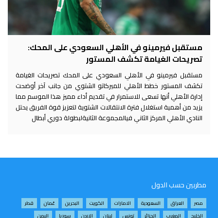
مستقبل فيرمينو في الأهلي السعودي على المحك:
تصريحات الغيامة تكشف المستور
مستقبل فيرمينو في الأهلي السعودي على المحك تصريحات الغيامة
تكشف المستور خطط الأهلي للميركاتو الشتوي من جانب آخر أوضحت
إدارة الأهلي أنها تسعى للاستمرار في تقديم أداء مميز هذا الموسم مما
يزيد من أهمية استغلال فترة الانتقالات الشتوية لتعزيز قوة الفريق يحتل
النادي الأهلي المركز الثاني فيالمجموعة الثانيةلبطولة دوري أبطال
مطربين حسب الدول
مصر
العراق
السعودية
الامارات
الكويت
البحرين
عُمان
قطر
الخليج
المغرب
الجزائر
تونس
لبنان
الاردن
سوريا
اليمن