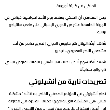
الملكي في كارثة أوروبية
ومن المفترض أن الملكي يستعد يوم الأحد لمواجهة خيتافي في
الجولة الخاسمة عشر من الدوري الإسباني على ملعب سانتياجو
برنابيو.
شاهد أيضًا:الهلال هو كابوس الدوري | تصريح صادم من أحد
مشجعي النصر السعودي.. فيديو
شاهد أيضًا:سهم أبيض يصيب نسر الأهلي | الزمالك يفاوض بيرسي
تاو والرد مفاجأة
تصريحات نارية من أنشيلوتي
تكلم أنشيلوتي في المؤتمر الصحفي الخاص به قائلًا: ” مشكلة
مبابي هي المشكلة التي نواجهها جميعًا، الفكرة هي محاولة
ابراز أفضل نسخة لدينا، عنه، وعن نفسي، وعن اللاعبين الآخرين”