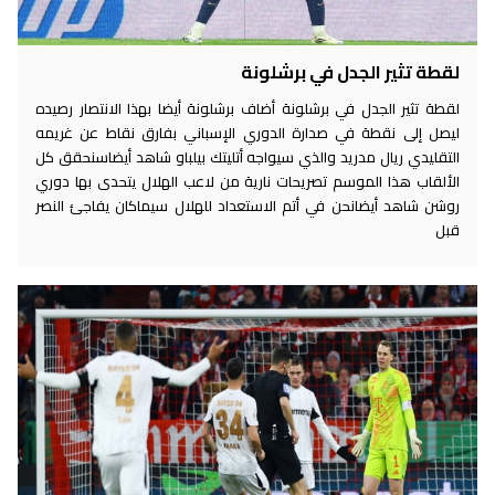
لقطة تثير الجدل في برشلونة
لقطة تثير الجدل في برشلونة أضاف برشلونة أيضا بهذا الانتصار رصيده
ليصل إلى نقطة في صدارة الدوري الإسباني بفارق نقاط عن غريمه
التقليدي ريال مدريد والذي سيواجه أتليتك بيلباو شاهد أيضاسنحقق كل
الألقاب هذا الموسم تصريحات نارية من لاعب الهلال يتحدى بها دوري
روشن شاهد أيضانحن في أتم الاستعداد للهلال سيماكان يفاجئ النصر
قبل