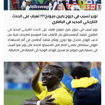
نوير تسبب في خروج بايرن ميونخ؟؟! تعرف على الحدث
التاريخي الجديد في البافاري
نوير تسبب في خروج بايرن ميونخ تعرف على الحدث التاريخي الجديد في
البافاري شاهد أيضاسنحقق كل الألقاب هذا الموسم تصريحات نارية من
لاعب الهلال يتحدى بها دوري روشن شاهد أيضانحن في أتم الاستعداد
للهلال سيماكان يفاجئ النصر قبل كلاسيكو الاتحاد هل نوير هو السبب
في خسارة بايرن ميونخ تم تسجيل الهدف الوحيد في المباراة في الدقيقة