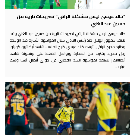
"خالد عيسي ليس مشكلة الراقي" تصريحات نارية من
حسين عبد الغني
خالد عيسي ليس مشكلة الراقي تصريحات نارية من حسين عبد الغني وقد
هتف جمهور الهلال ضد رئيس النادي خلال المواجهة الأخيرة ضد الوحدة
وطارد مدرج الراقي رئيسه خالد عيسي خارج الملعب شاهد أيضاتيبو كورتوا
ريال مدريد يقترب من الصدارة ويواصل الضغط على برشلونة شاهد
أيضاالنصر يستعد لمواجهة السد القطري في دوري أبطال آسيا وسط
غيابات