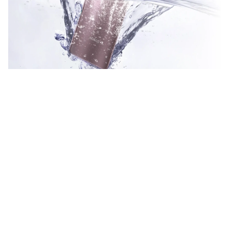
الوحش القادم في الأسواق.. هاتف Honor X9c 5G يخطف الأنظار
بمواصفاته الجبارة