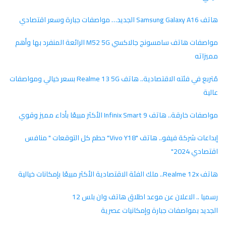
هاتف Samsung Galaxy A16 الجديد… مواصفات جبارة وسعر اقتصادي
مواصفات هاتف سامسونج جالاكسي M52 5G الرائعة المنفرد بها وأهم
مميزاته
مُتربع في فئته الاقتصادية.. هاتف Realme 13 5G بسعر خيالي ومواصفات
عالية
مواصفات خارقة.. هاتف Infinix Smart 9 الأكثر مبيعًا بأداء مميز وقوي
إبداعات شركة فيفو.. هاتف "Vivo Y18" حطم كل التوقعات " منافس
اقتصادي 2024"
هاتف Realme 12x.. ملك الفئة الاقتصادية الأكثر مبيعًا بإمكانات خيالية
رسميا .. الاعلان عن موعد اطلاق هاتف وان بلس 12
الجديد بمواصفات جبارة وإمكانيات عصرية