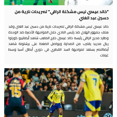
"خالد عيسي ليس مشكلة الراقي" تصريحات نارية من
حسين عبد الغني
خالد عيسي ليس مشكلة الراقي تصريحات نارية من حسين عبد الغني وقد
هتف جمهور الهلال ضد رئيس النادي خلال المواجهة الأخيرة ضد الوحدة
وطارد مدرج الراقي رئيسه خالد عيسي خارج الملعب شاهد أيضاتيبو كورتوا
ريال مدريد يقترب من الصدارة ويواصل الضغط على برشلونة شاهد
أيضاالنصر يستعد لمواجهة السد القطري في دوري أبطال آسيا وسط
غيابات