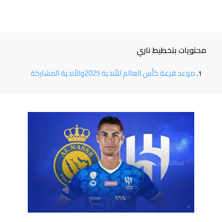
محتويات بتخطيط ناري
موعد قرعة كأس العالم للأندية 2025والأندية المشاركة