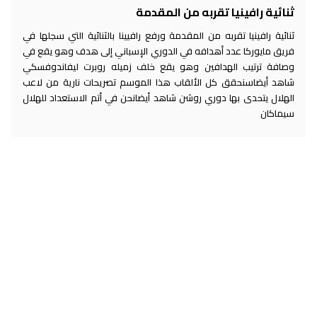
ثنائية رافينيا تقربه من المقدمة
ثنائية رافينيا تقربه من المقدمة ورفع رافيينا بالثنائية التي سجلها في
فريق مايوركا عدد أهدافه في الدوري الإسباني إلى هدف وهو يقع في
وصافة ترتيب الهدافين وهو يقع خلف زميله روبرت ليفاندوفسكي
شاهد أيضاسنحقق كل الألقاب هذا الموسم تصريحات نارية من لاعب
الهلال يتحدى بها دوري روشن شاهد أيضانحن في أتم الاستعداد للهلال
سيماكان