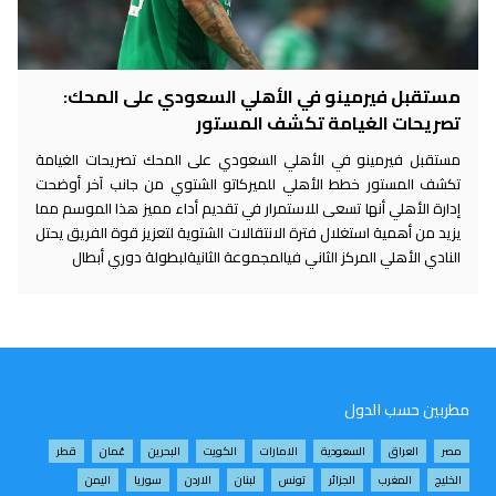
مستقبل فيرمينو في الأهلي السعودي على المحك:
تصريحات الغيامة تكشف المستور
مستقبل فيرمينو في الأهلي السعودي على المحك تصريحات الغيامة
تكشف المستور خطط الأهلي للميركاتو الشتوي من جانب آخر أوضحت
إدارة الأهلي أنها تسعى للاستمرار في تقديم أداء مميز هذا الموسم مما
يزيد من أهمية استغلال فترة الانتقالات الشتوية لتعزيز قوة الفريق يحتل
النادي الأهلي المركز الثاني فيالمجموعة الثانيةلبطولة دوري أبطال
مطربين حسب الدول
مصر
العراق
السعودية
الامارات
الكويت
البحرين
عُمان
قطر
الخليج
المغرب
الجزائر
تونس
لبنان
الاردن
سوريا
اليمن