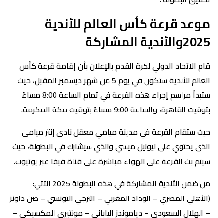
موعد قرعة كأس العالم للأندية
2025والأندية المشاركة
قام الاتحاد الدولي لكرة القدم بالإعلان بأن إقامة قرعة كأس
العالم للأندية ستكون في يوم 5 من شهر ديسمبر المقبل، حيث
ستبدأ مراسم إجراء هذه القرعة في تمام الساعة 8:00 مساءً
بتوقيت القاهرة، والساعة 9:00 مساءً بتوقيت مكة المكرمة.
حيث ستقام القرعة في مدينة ميامي معقل نادى إنتر ميامى
الذى يحتوي على ليونيل ميسي والذي سيشارك في البطولة، حيث
سيتم بث القرعة على الهواء مباشرة على قناة فيفا عبر يوتيوب.
من ضمن الأندية المشاركة في هذه البطولة 2025 الآتي:
(الأهلي المصري – الوداد المغربي – الترجي التونسي – صن داونز
– الهلال السعودي – دياموندز الياباني – مونتيري المكسيكي –