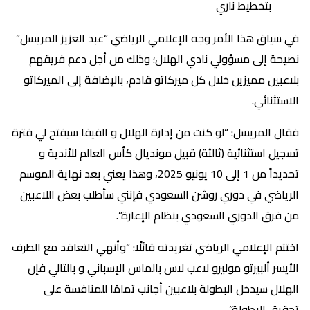
بتخطيط ناري
في سياق هذا الأمر وجه الإعلامي الرياضي “عبد العزيز المريسل”
نصيحة إلى مسؤولي نادي الهلال؛ وذلك من أجل دعم فريقهم
بلاعبين مميزين خلال كل ميركاتو قادم، بالإضافة إلى الميركاتو
الاستثنائي.
فقال المريسل: “لو كنت من إدارة ‎الهلال و الفيفا سيفتح لي فترة
تسجيل استثنائية (ثالثة) قبيل مونديال كأس العالم للأندية و
تحديداً من 1 إلى 10 يونيو 2025، وهذا يعني بعد نهاية الموسم
الرياضي في ‎دوري روشن السعودي فإنني سأطلب بعض اللاعبين
من فرق الدوري السعودي بنظام الإعارة”.
اختتم الإعلامي الرياضي تغريدته قائلًا: “وأنهي التعاقد مع الطرف
الأيسر ألبيرتو موليرو لاعب لاس بالماس الإسباني و بالتالي فإن
الهلال سيدخل البطولة بلاعبين أجانب تمامًا للمنافسة على
تحقيق البطولة”.