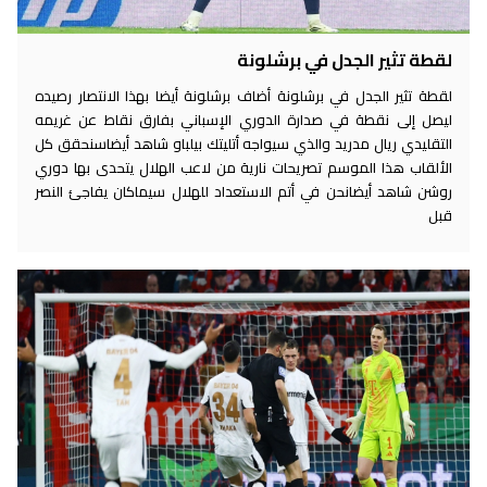
لقطة تثير الجدل في برشلونة
لقطة تثير الجدل في برشلونة أضاف برشلونة أيضا بهذا الانتصار رصيده
ليصل إلى نقطة في صدارة الدوري الإسباني بفارق نقاط عن غريمه
التقليدي ريال مدريد والذي سيواجه أتليتك بيلباو شاهد أيضاسنحقق كل
الألقاب هذا الموسم تصريحات نارية من لاعب الهلال يتحدى بها دوري
روشن شاهد أيضانحن في أتم الاستعداد للهلال سيماكان يفاجئ النصر
قبل