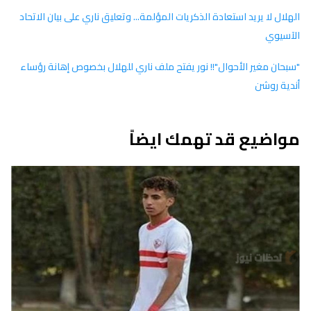
الهلال لا يريد استعادة الذكريات المؤلمة... وتعليق ناري على بيان الاتحاد
الآسيوي
"سبحان مغير الأحوال"!! نور يفتح ملف ناري للهلال بخصوص إهانة رؤساء
أندية روشن
مواضيع قد تهمك ايضاً