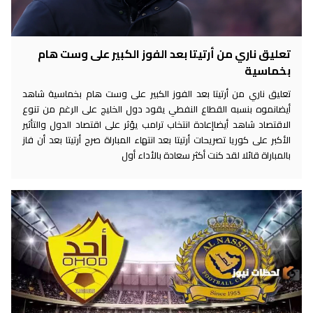
تعليق ناري من أرتيتا بعد الفوز الكبير على وست هام
بخماسية
تعليق ناري من أرتيتا بعد الفوز الكبير على وست هام بخماسية شاهد
أيضانموه بنسبه القطاع النفطي يقود دول الخليج على الرغم من تنوع
الاقتصاد شاهد أيضاإعادة انتخاب ترامب يؤثر على اقتصاد الدول والتأثير
الأكبر على كوريا تصريحات أرتيتا بعد انتهاء المباراة صرح أرتيتا بعد أن فاز
بالمباراة قائلا لقد كنت أكثر سعادة بالأداء أول