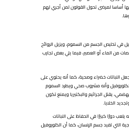
اولها أساسا لمرضى تحول القولون لمن أجري لهم
ها.
وفيل في تخليص الجسم من السموم، ويزيل الروائح
أتي المستخلص على شكل كلوروفيلين نحاس الصوديوم، وتناول ملعقة صغيرة واحدة (5 مل) يوميًا في 8 أونصات من الماء أو العصير، فيما يلي بعض تجارب
 جعل النباتات خضراء وصحية، كما أنه يحتوي على
 الكلوروفيل وأنه مشروب صحي ويطرد السموم
ني 6 كيلو خلال شهر واحد”. ينظف الجهاز الهضمي، يقتل الجراثيم والبكتيريا ويمنع تكون
ديد الخلايا.
يلعب دورًا كبيرًا في الحفاظ على النباتات
ية التي تفيد جسم الإنسان، كما أن الكلوروفيل