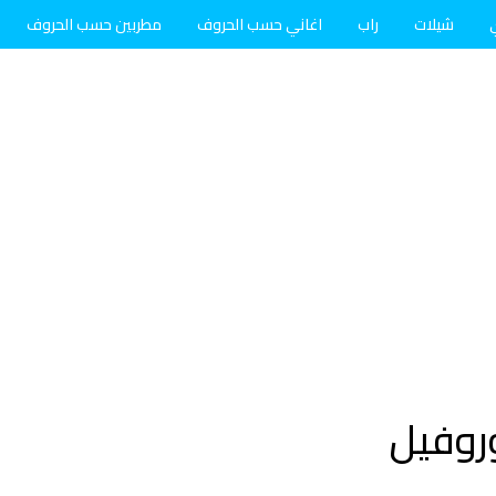
شيلات
راب
اغاني حسب الحروف
مطربين حسب الحروف
روفيل