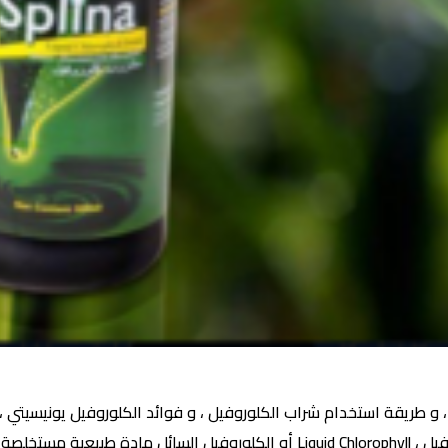
و طريقة استخدام شراب الكلوروفيل ، و فوائد الكلوروفيل يونيسيتي ،
الكلوروفيل في الصيدليات ، و أضرار شراب الكلوروفيل ، Liquid Chlorophyll أو الكلو