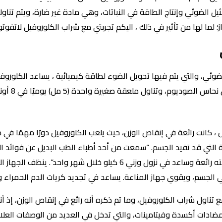
مثيل الضوئي وإنتاج الطاقة في النباتات، وهي مادة غير ضارة، ويتم تن
؛ لما لها من تأثير في ذلك ، اليكم تجربتي مع شراب الكلوروفيل لاتفوتو
 الضوئي، والتي يتم فيها تحويل الضوء لطاقة كيميائية ، يساعد الكلور
الداخلية وي
ل ، كانت رائعة في إنقاص الوزن، حيث يلعب الكلوروفيل دورًا مهمًا في
ة التي قد تفيد الجسم. “سمعت من أحد أطباء الطب البديل عن فوائد
من الجسم، ويساعد في إنقاص الوزن، وكانت نتيجته رائعة وساعد في نزول وز
جسم، ويقوي جهاز المناعة. يساعد في تجديد كريات الدم الحمراء وتج
ع تناول شراب الكلوروفيل، وما تم ذكره أنه رائع في إنقاص الوزن، إذ أنه 
 مضادات أكسدة وفيتامينات، والتي تدخل في العديد من الوصفات العلاج