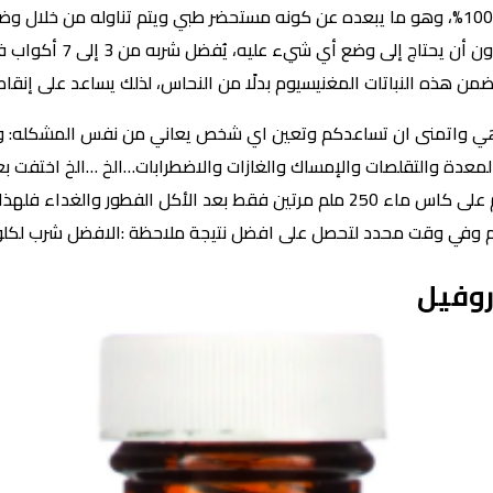
يتم إنتاجه من قبل بعض الشركات كمنتج طبيعي 100%، وهو ما يبعده عن كونه مستحضر طبي ويت
كأس ماء فاتر أو بارد، وم
من هذه النباتات المغنيسيوم بدلًا من النحاس، لذلك يساعد على إنقا
 كما هي واتمنى ان تساعدكم وتعين اي شخص يعاني من نفس المشكله: و
 المعدة والتقلصات والإمساك والغازات والاضطرابات…الخ …الخ اختفت ب
اليخضور طريقة الاستخدام الخاص بي فقط 5 ملم على كاس ماء 250 ملم مرتين فقط بع
ام وفي وقت محدد لتحصل على افضل نتيجة ملاحظة :الافضل شرب لكلور
روفيل