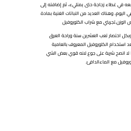
م تناوله من خلال وضعه في غطاء زجاجة حتى يمتليء، ثم إضافته إلى
ن ثم يُشرب على الفور دون أن يحتاج إلى وضع أي شيء عليه، يُفضل شربه من 3 إلى 7 أكواب في اليوم، وهناك العديد من النباتات الغنية بمادة
ص الوزن.تجربتي مع شراب الكلوروفيل
بكل اختصار تعب العشرين سنة وراحة العرق
عد استخدام الكلوروفيل المعروف بالعامية
د الأكل الفطور والغداء فلهذا لا انصح شربة على جوع لانه قوي بعض الشي
وفيل مع الماءالدافئ.