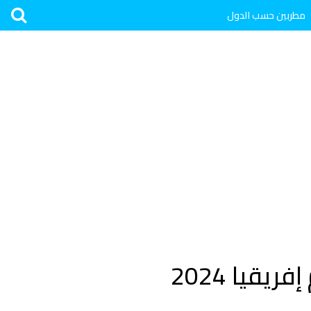
مطربين حسب الدول
تردد قناة النبأ الليبية Alnabaa الناقلة بطولة كأس أمم إفريقيا 2024