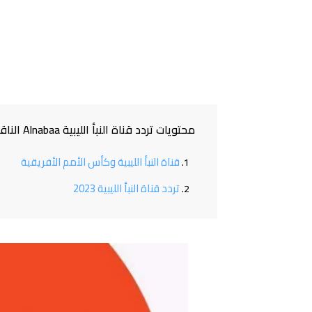
محتويات تردد قناة النبأ الليبية Alnabaa الناقلة بطولة كأس أمم إفريقيا 2024 بالمجان وبجودة HD
قناة النبأ الليبية وكأس الأمم الأفريقية
تردد قناة النبأ الليبية 2023