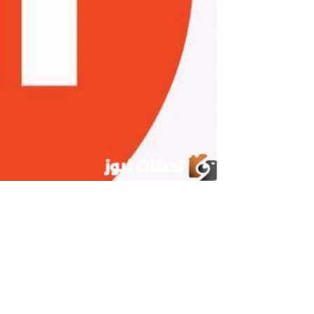
تردد قناة النبأ الليبية Alnabaa الناقلة بطولة كأس أمم إفريقيا 2024 بالمجان وبجودة HD