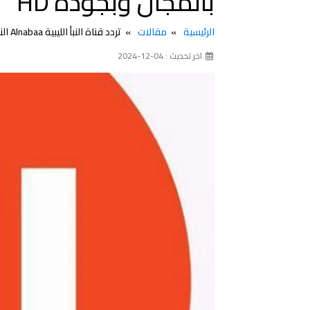
بالمجان وبجودة HD
الرئيسية
مقالات
تردد قناة النبأ الليبية Alnabaa الناقلة بطولة كأس أمم إفريقيا 2024 بالمجان وبجودة HD
اخر تحديث : 04-12-2024