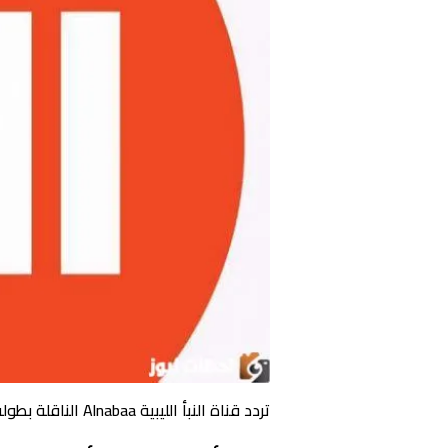
تردد قناة النبأ الليبية Alnabaa الناقلة بطولة كأس أمم إفريقيا 2024 بالمجان وبجودة HD