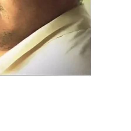
تعدد الفعاليات يفقدها بريقها ولمعانها.. تأجيل ترك