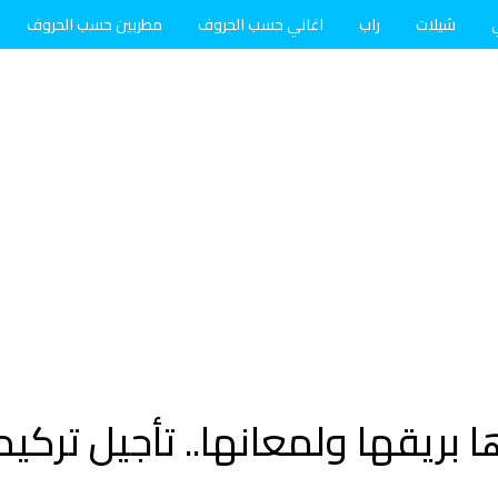
شيلات
راب
اغاني حسب الحروف
مطربين حسب الحروف
 بريقها ولمعانها.. تأجيل تركي