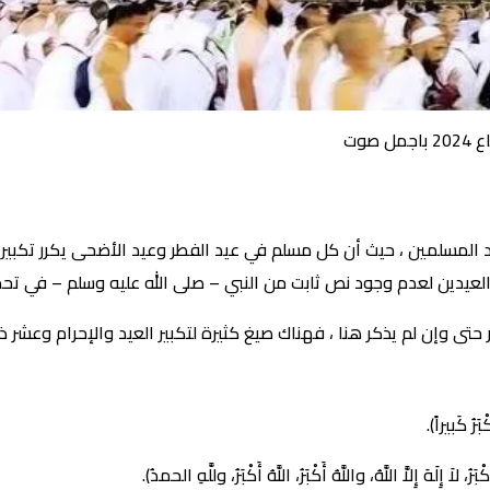
صوت
ياد المسلمين ، حيث أن كل مسلم في عيد الفطر وعيد الأضحى يكرر تكبير
ي العيدين لعدم وجود نص ثابت من النبي – صلى الله عليه وسلم – في تحديد
 حتى وإن لم يذكر هنا ، فهناك صيغ كثيرة لتكبير العيد والإحرام وعشر 
َرُ كَبيراً).
، لاَ إِلَهَ إِلاَّ اللَّهُ، واللَّهُ أَكْبَرُ، اللَّهُ أَكْبَرُ، وللَّهِ الحمدُ).