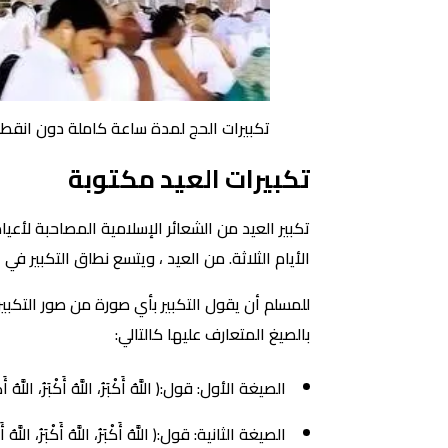
تكبيرات الحج لمدة ساعة كاملة دون انقطاع 2024 باجمل 
تكبيرات العيد مكتوبة
تكبير العيد من الشعائر الإسلامية المصاحبة لأع
الأيام الثلاثة. من العيد ، ويتسع نطاق التكبير ف
للمسلم أن يقول التكبير بأي صورة من صور التكبير
بالصيغ المتعارف عليها كالتالي:
الصيغة الأول: قول:( اللَّهُ أَكْبَرُ، اللَّهُ أَكْبَرُ، اللَّهُ أَكْب
الصيغة الثانية: قول:( اللَّهُ أَكْبَرُ، اللَّهُ أَكْبَرُ، اللَّهُ أَكْبَرُ