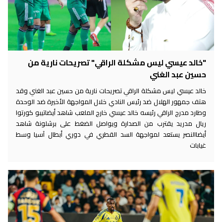
"خالد عيسي ليس مشكلة الراقي" تصريحات نارية من
حسين عبد الغني
خالد عيسي ليس مشكلة الراقي تصريحات نارية من حسين عبد الغني وقد
هتف جمهور الهلال ضد رئيس النادي خلال المواجهة الأخيرة ضد الوحدة
وطارد مدرج الراقي رئيسه خالد عيسي خارج الملعب شاهد أيضاتيبو كورتوا
ريال مدريد يقترب من الصدارة ويواصل الضغط على برشلونة شاهد
أيضاالنصر يستعد لمواجهة السد القطري في دوري أبطال آسيا وسط
غيابات