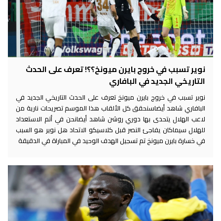
نوير تسبب في خروج بايرن ميونخ؟؟! تعرف على الحدث
التاريخي الجديد في البافاري
نوير تسبب في خروج بايرن ميونخ تعرف على الحدث التاريخي الجديد في
البافاري شاهد أيضاسنحقق كل الألقاب هذا الموسم تصريحات نارية من
لاعب الهلال يتحدى بها دوري روشن شاهد أيضانحن في أتم الاستعداد
للهلال سيماكان يفاجئ النصر قبل كلاسيكو الاتحاد هل نوير هو السبب
في خسارة بايرن ميونخ تم تسجيل الهدف الوحيد في المباراة في الدقيقة