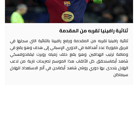
ثنائية رافينيا تقربه من المقدمة
ثنائية رافينيا تقربه من المقدمة ورفع رافيينا بالثنائية التي سجلها في
فريق مايوركا عدد أهدافه في الدوري الإسباني إلى هدف وهو يقع في
وصافة ترتيب الهدافين وهو يقع خلف زميله روبرت ليفاندوفسكي
شاهد أيضاسنحقق كل الألقاب هذا الموسم تصريحات نارية من لاعب
الهلال يتحدى بها دوري روشن شاهد أيضانحن في أتم الاستعداد للهلال
سيماكان