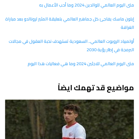
متى اليوم العالمي للوالدين 2024 وما أحب الأعمال به
إيلون ماسك يفاجئ كل جماهير العالمي بتعليقة المثير لرونالدو بعد مباراة
الغرافة
أولمبياد الروبوت العالمي.. السعودية تستهدف نخبة العقول في مجالات
البرمجة في إطار رؤية 2030
متى اليوم العالمي للاجئين 2024 وما هي فعاليات هذا اليوم
مواضيع قد تهمك ايضاً