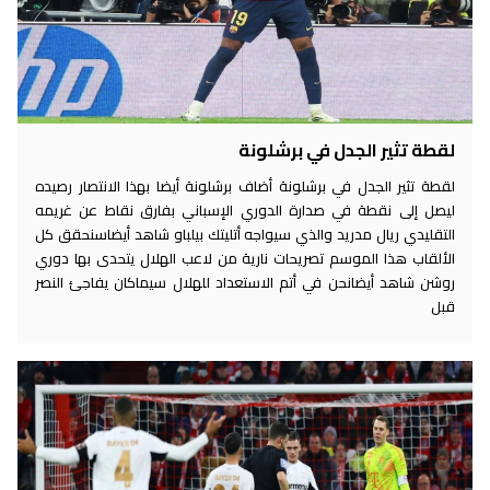
لقطة تثير الجدل في برشلونة
لقطة تثير الجدل في برشلونة أضاف برشلونة أيضا بهذا الانتصار رصيده
ليصل إلى نقطة في صدارة الدوري الإسباني بفارق نقاط عن غريمه
التقليدي ريال مدريد والذي سيواجه أتليتك بيلباو شاهد أيضاسنحقق كل
الألقاب هذا الموسم تصريحات نارية من لاعب الهلال يتحدى بها دوري
روشن شاهد أيضانحن في أتم الاستعداد للهلال سيماكان يفاجئ النصر
قبل