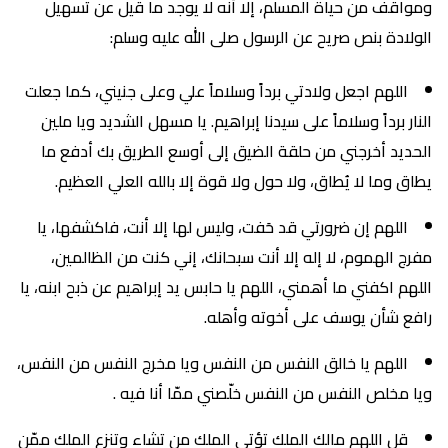
ومواقف من حياة المسلم، إلا أنه لا يوجد ما قيل عن تسهيل
الولادة بنص صريح عن الرسول صلى الله عليه وسلم:
اللهم اجعل ولادتي برداً وسلاماً علي وعلى جنيني، كما جعلت
النار برداً وسلاماً على سيدنا إبراهيم. يا مسهل الشديد ويا ملين
الحديد أخرجني من حلقة الضيق إلى أوسع الطريق بك أدفع ما
يطاق وما لا يُطاق، ولا حول ولا قوة إلا بالله العلي العظيم.
اللهم إن ضرورتي قد حَفت، وليس لها إلا أنت، فاكشفها، يا
مفرج الهموم، لا إله إلا أنت سبحانك، إني كنت من الظالمين،
اللهم اكفني ما أهمني، اللهم يا حابس يد إبراهيم عن ذبح ابنه، يا
رافع شأن يوسف على أخوته وأهله.
اللهم يا خالق النفس من النفس ويا مخرج النفس من النفس،
ويا مخلص النفس من النفس خلّصني ممّا أنا فيه .
قل اللهم مالك الملك تؤتي الملك من تشاء وتنزع الملك ممّن