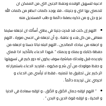
ادعيه لتسهيل الولاده وحفظ الجنين التي من الممكن ان
تتحصني بها انتي و جنينك ، فلا يوجد كلمات اعظم من كلمات الله
عز و جل و من ذكره بصفة دائمة و طلب المستحيل منه
اللهم إن كنت قد قدرت جنينا في بطني أسألك ان تجعله سليما
معافى من كل بلاء و عاهة ، و أن تجعله في احسن صورة ، اللهم
و اجعله من عبادك الصالحين ، اللهم انبته نباتا حسنا و اجعله من
حفظة كتابك و بمنك و رحمتك ” .فهذا الدعاء بالتأكيد اذا قمتي
بترديده قبل ولادتك مباشرة سوف يكون له دور كبير في تسهيلها
و حفظ مولودك من أى شر و مكروه ، فترديد الدعاء باستمرار له
اثر كبير على تحقيق ما تتمنيه ، فقط لا تيأسي من الدعاء و
احرصي على ترديده دائماً .
” اللهم ارزقه جمال الخَلق و الخُلق ، و ارزقه سعادة في الدنيا
و الاخرة ، و ارزقه قوة الدين و البدن ” .