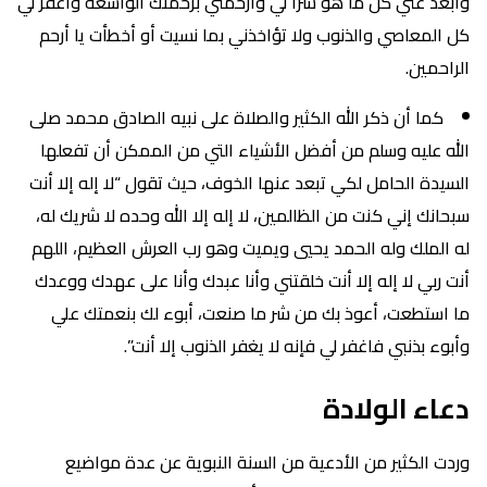
وابعد عني كل ما هو شراً لي وارحمني برحمتك الواسعة واغفر لي
كل المعاصي والذنوب ولا تؤاخذني بما نسيت أو أخطأت يا أرحم
الراحمين.
كما أن ذكر الله الكثير والصلاة على نبيه الصادق محمد صلى
الله عليه وسلم من أفضل الأشياء التي من الممكن أن تفعلها
السيدة الحامل لكي تبعد عنها الخوف، حيث تقول “لا إله إلا أنت
سبحانك إني كنت من الظالمين، لا إله إلا الله وحده لا شريك له،
له الملك وله الحمد يحيي ويميت وهو رب العرش العظيم، اللهم
أنت ربي لا إله إلا أنت خلقتني وأنا عبدك وأنا على عهدك ووعدك
ما استطعت، أعوذ بك من شر ما صنعت، أبوء لك بنعمتك علي
وأبوء بذنبي فاغفر لي فإنه لا يغفر الذنوب إلا أنت”.
دعاء الولادة
وردت الكثير من الأدعية من السنة النبوية عن عدة مواضيع