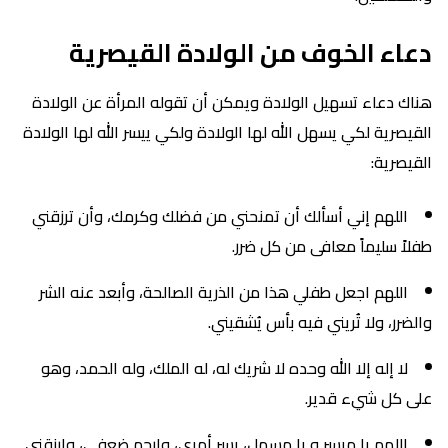
دعاء الخوف من الولادة القيصرية
هناك دعاء تسهيل الولادة ويمكن أن تقوله المرأة عن الولادة
القيصرية لكي يسهل الله لها الولادة ولكي ييسر الله لها الولادة
القيصرية:
اللهم إني أسألك أن تمنحني من فضلك وكرمك، وأن ترزقني
طفلاً سليماً معافى من كل ضرر.
اللهم اجعل طفلي هذا من الذرية الصالحة، وأبعد عنه الشر
والضرر، ولا تُريني فيه بأس يُشقيني.
لا إله إلا الله وحده لا شريك له، له الملك، وله الحمد، وهو
على كل شيء قدير.
اللهم يا ميسر و يا مسهل، يسر أمري، وارحم ضعفي، وارزقني