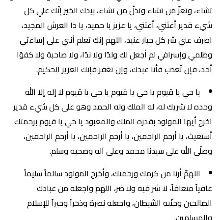
تشاء، وتعزّ من تشاء وتذلّ من تشاء، بيدك الخير إنّك علي كل
شيء قدير أغثني، أغثني، يا عزيز يا حميد، يا ذا العرش المجيد،
اصرف عني شر كل جبار عنيد، اللهم إنك تعلم أنني على إساءتي
وظلمي وإسرافي لم أجعل لك ولدًا ولا ندًا، ولا صاحبة ولا كفوًا
أحد، فإن تُعذب فأنا عبدك، وإن تغفر فإنك العزيز الحكيم.
يا حي يا قيوم يا حي يا قيوم يا حي يا قيوم لا إله إلا الله
وحده لا شريك له، له الملك وله الحمد وهو على كل شيء قدير
اخرج أيها المولود بقدره الملك والمعبود يا حي يا قيوم برحمتك
أستغيث، يا أرحم الراحمين، يا أرحم الراحمين، يا أرحم الراحمين،
وصلّى الله على سيدنا محمد وعلى آله وصحبه وسلم.
اللهمّ أرنا من كرمك ورحمتك، وأخرج المولود سالماً سليماً
عافياً متعافاً، لا شر فيه ولا ضر، اللهم واجعله من عبادك
الصالحين وجنّبه الشيطان، واجعله نصرة وذخراً وخيراً للإسلام
والمسلمين.