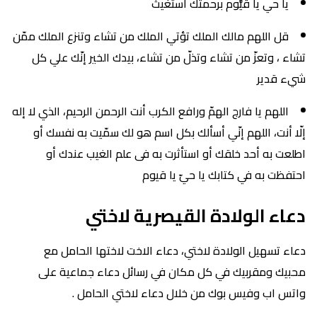
يا حي يا قيُّوم برحمتك أستغيث
قل اللهم مالك الملك تؤتي الملك من تشاء وتنزع الملك ممّن
تشاء ، وتعزّ من تشاء وتذلّ من تشاء، بيدك الخير إنّك علي كل
شيء قدير
اللهم يا فارج الهمّ ورافع الكرب أنت الرحمن الرحيم، الذي لا إله
إلّا أنت، اللهم إنّي أسألك بكل اسم هو لك سمّيت به نفسك أو
اطلعت به أحد خلقك أو استأثرت به فى علم الغيب عندك أو
احتفظت به في كتابك يا حيّ يا قيوم
دعاء الولادة القيصرية لاختي
دعاء تسهيل الولادة لاختي، دعاء الاخت لاختها الحامل مع
محبيك ومقربيك في كل مكان في رسائل دعاء جماعية على
واتس اب وفيس بوك من خلال دعاء لاختي الحامل .