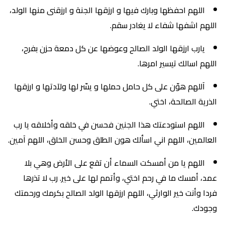
اللهم احفظها وبارك فيها و ارزقها الجنة و ارزقنى منها الولد،
اللهم اشفها شفاء لا يغادر سقم.
يارب ارزقها الولد الصالح وعوضها عن كل دمعة حزن بفرح،
اللهم اسالك تيسير امرها.
آللهم هوّن على كل حامل حملها و يسّر لها ولآدتها و ارزقها
الذرية الصالحة، اختي.
اللهم استودعتك هذا الجنين فحسن في خلقه وأخلاقه يا رب
العالمين، اللهم اني اسألك هون الطلق وحسن الخلق، اللهم آمين.
اللهم يا من أمسكت السماء أن تقع على الأرض وهي بلا
عمد، أمسك ما في رحم اختي، وأتمم لها على خير. رب لا تذرها
فردا وأنت خير الوارثي، اللهم ارزقها الولد الصالح بكرمك ورحمتك
وجودك.