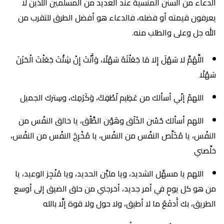
الدعاء من السنن المنسية عند العديد من المسلمين اللذين لا
يعرفون قيمته أو فضله، فالدعاء هو أفضل الطرق للتقرب من
الله جل وعلى والطلب منه.
اللَّهُمَّ لا سَهْلَ إِلا مَا جَعَلْتَهُ سَهْلًا، وَأَنْتَ إِنْ شِئْتَ جَعَلْتَ الْحَزَنَ
سَهْلًا
اللهمّ إنّي أسألك من عَظِيم لُطْفِكَ، وَكَرَمِك، وسِترك الجميل
اللهم أسألك حُسْن الخُلُق وهَوْن الطَّلْق، يا خالق النفْس من
النفْس، يا مُخَلِّص النفْس من النفْس، يا مُخْرِجَ النفْس من النفْس،
خلِّصني
اللهم يا مسهِّل الشديد، ويا مليِّن الحديد، ويا مُنْجِز الوعيد، يا
من هو كل يومٍ في أمر جديد، أخرجني من حلق الضيق إلى أوسع
الطريق، بك أَدفَعُ ما لا أطيق، ولا حول ولا قوة إلَّا بالله