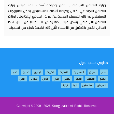
وزارة التضامن الاجتماعي تكافل وكرامة أسماء المستفيدين وزارة
التضامن الاجتماعي تكافل وكرامة أسماء المستفيدين يمكن للمتزوجات
الاستعلام عن تلك الأسماء الجديدة عن طريق الموقع الإلكتروني لوزارة
التضامن الاجتماعي بشكل مباشر كما يمكن الاستعلام من خلال الخط
الساخن الخاص بالتحقق من الأسماء تأتي تلك الخدمة كجزء من المبادرات
مطربين حسب الدول
مصر
العراق
السعودية
الامارات
الكويت
البحرين
عُمان
قطر
الخليج
المغرب
الجزائر
تونس
لبنان
الاردن
سوريا
اليمن
السودان
فلسطين
ليبيا
تركيا
Song Lyrics
Copyright © 2009 - 2026
All Rights Reserved