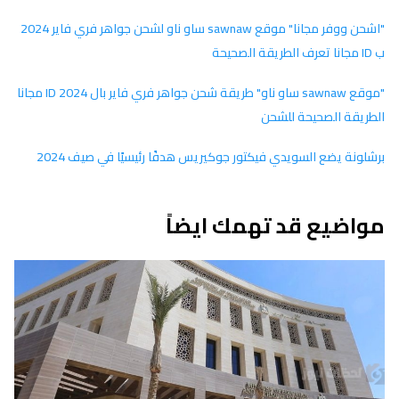
"اشحن ووفر مجانا" موقع sawnaw ساو ناو لشحن جواهر فري فاير 2024
ب ID مجانا تعرف الطريقة الصحيحة
"موقع sawnaw ساو ناو" طريقة شحن جواهر فري فاير بال ID 2024 مجانا
الطريقة الصحيحة للشحن
برشلونة يضع السويدي فيكتور جوكيريس هدفًا رئيسيًا في صيف 2024
مواضيع قد تهمك ايضاً