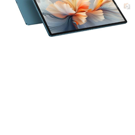
شركة لينوفو.. جهاز " Yoga Pad Pro AI" يجمع بين الأداء العالي
والمزايا الرائدة