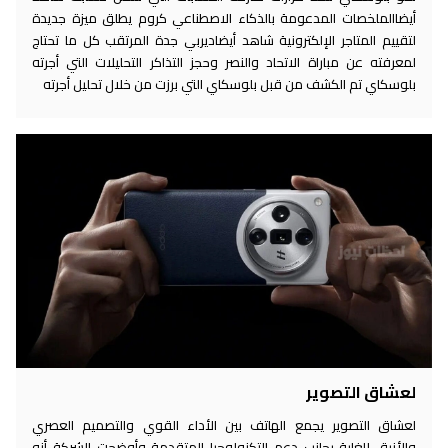
أيضاالملخصات المدعومة بالذكاء الاصطناعي كروم يطلق ميزة جديدة
لتقييم المتاجر الإلكترونية شاهد أيضاديربي جدة المرتقب كل ما تحتاج
لمعرفته عن مباراة الاتحاد والنصر وحجز التذاكر التحليلات التي أجرته
بلوسكاي تم الكشف من قبل بلوسكاي التي برزت من خلال تحليل أجرته
لعشاق التصوير
لعشاق التصوير يجمع الهاتف بين الأداء القوي والتصميم العصري
والأنيق للغاية بجانب دعم التكنولوجيا المتقدمة وأوضحت الشركة أنه