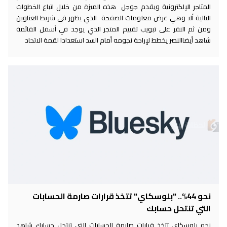
المتاجر الإلكترونية ويقدم جوجل هذه الميزة من خلال اتباع الخطوات
التالية ألا وهي عرض معلومات الصفحة الذي يظهر في شريط العناوين
ومن ثم النقر على تبويب تقييم المتجر الذي يوجد في أسفل القائمة
شاهد أيضاالنصر يخطط لإراحة نجومه أمام السد استعدادا لقمة الاتحاد
نحو 44%.. "بلوسكاي" تتخذ قرارات صارمة الحسابات
التي تنتحل حسابك
نحو بلوسكاي تتخذ قرارات صارمة الحسابات التي تنتحل حسابك شاهد