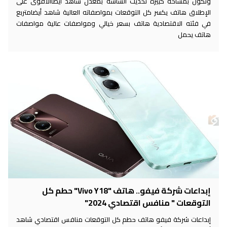
وتكون بمساحة كبيرة تحديث الشاشة بمعدل شاهد أيضاالأقوى على
الإطلاق هاتف يكسر كل التوقعات بمواصفاته العالية شاهد أيضامتربع
في فئته الاقتصادية هاتف بسعر خيالي ومواصفات عالية مواصفات
هاتف يحمل
إبداعات شركة فيفو.. هاتف "Vivo Y18" حطم كل
التوقعات " منافس اقتصادي 2024"
إبداعات شركة فيفو هاتف حطم كل التوقعات منافس اقتصادي شاهد