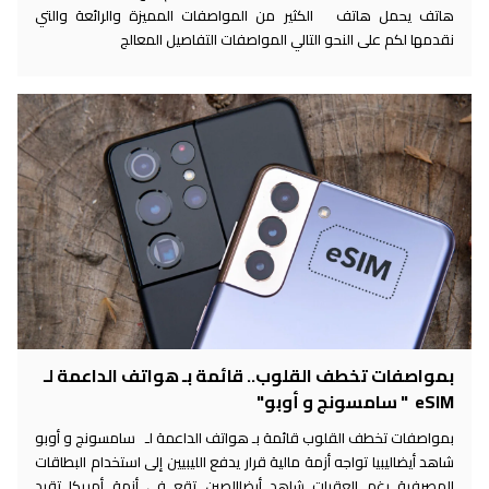
هاتف يحمل هاتف الكثير من المواصفات المميزة والرائعة والتي
نقدمها لكم على النحو التالي المواصفات التفاصيل المعالج
بمواصفات تخطف القلوب.. قائمة بـ هواتف الداعمة لـ
eSIM " سامسونج و أوبو"
بمواصفات تخطف القلوب قائمة بـ هواتف الداعمة لـ سامسونج و أوبو
شاهد أيضاليبيا تواجه أزمة مالية قرار يدفع الليبيين إلى استخدام البطاقات
المصرفية رغم العقبات شاهد أيضاالصين تقع في أزمة أمريكا تقيد