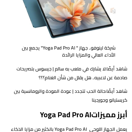
شركة لينوفو.. جهاز " Yoga Pad Pro AI" يجمع بين
الأداء العالي والمزايا الرائدة
شاهد أيضًا:لا يشارك في ملعب به سالم | جيسوس بتصريحات
صادمة عن لاعبيه.. هل يقلل من شأن الغنام؟؟؟
شاهد أيضًا:حالة الحب تتجدد | عودة المودة والرومانسية بين
كريستيانو وجورجينا
أبرز مميزاتYoga Pad Pro AI
يعمل الجهاز اللوحي Yoga Pad Pro AI بالكثير من مزايا الذكاء