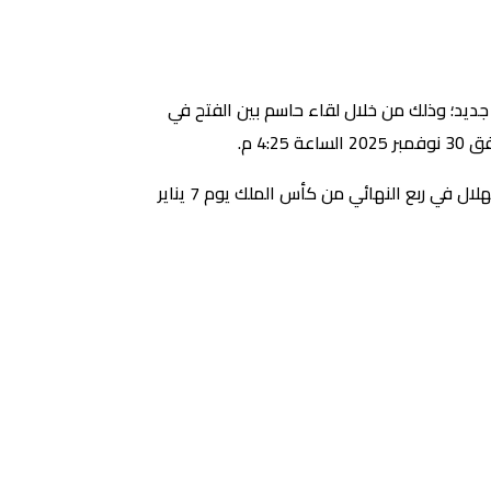
 جديد؛ وذلك من خلال لقاء حاسم بين الفتح في
أما اللقاء الناري سيكون مع النصر في روشن أيضًا في تاريخ 6 ديسمبر 2025 الساعة 7 مساءً، ثم لقاء أكثر ملحمية مع الهلال في ربع النهائي من كأس الملك يوم 7 يناير