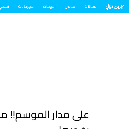
كلمات اغاني
مقالات
فنانين
البومات
مهرجانات
شعبي
على مدار الموسم!! مف