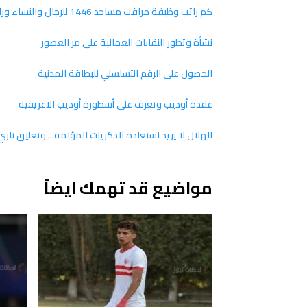
كم راتب وظيفة مراقب مساجد 1446 للرجال والنساء ورابط التقديم على الوظيفة والأوراق المطلوبة
نشأة وتطور النقابات العمالية على مر العصور
الحصول على الرقم التسلسلي للبطاقة المدنية
عقدة أوديب وتعرف على أسطورة أوديب الاغريقية
الهلال لا يريد استعادة الذكريات المؤلمة... وتعليق ناري
مواضيع قد تهمك ايضاً