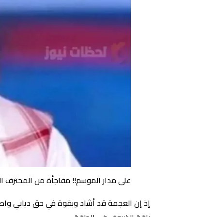
على مدار الموسم!! مفاجأة من المحترف ال
إذ إن العجمة قد أشاد وبقوة في حق ديابي واصفً