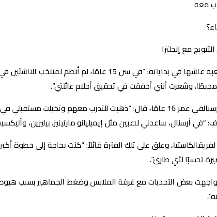
عب معه
اء؟
ضربات في مسيرته الأولى:كشف فالفيردي عن صعبة عاشها في بداياته: “
فترة أرسنال وريال مدريد:عن تجربته القصيرة معأرسنالفي عمر 16 عامًا، قال: “ذهبت لل
في أرسنال، ساعدني لاعبين مثل إيميليانو مارتينيز، بيليرين، وأليكسي
لفريقالكاستيا، وعلق على تلك الفترة قائلاً: “كنت بحاجة إلى خطوة أك
ة تحسبًا لأي طارئ”.
، واجهت بعض التحديات مع غرفة الملابس وضغط الجماهير بسبب هبوط
”.