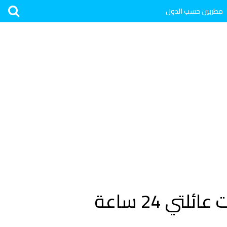
مطربين حسب الدول
فالفيردي يكشف رحلته الصعبة نحو ريال مدريد: "عملت عائلتي 24 ساعة