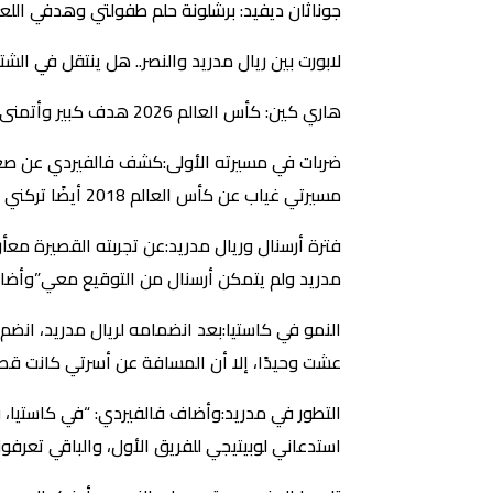
جوناثان ديفيد: برشلونة حلم طفولتي وهدفي الل
لابورت بين ريال مدريد والنصر.. هل ينتقل في الشت
هاري كين: كأس العالم 2026 هدف كبير وأتمنى التتويج مع إنجلترا
مسيرتي غياب عن كأس العالم 2018 أيضًا تركني محبطًا، وشعرت أنني أخفقت في تحقيق أحلام عائلتي”.
مدريد ولم يتمكن أرسنال من التوقيع معي”وأضاف: “
النمو في كاستيا:بعد انضمامه لريال مدريد، انضم 
عشت وحيدًا، إلا أن المسافة عن أسرتي كانت قصير
التطور في مدريد:وأضاف فالفيردي: “في كاستيا
استدعاني لوبيتيجي للفريق الأول، والباقي تعرفونه