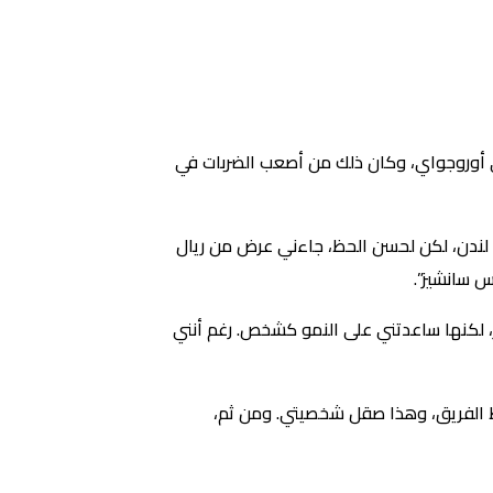
في سن 15 عامًا، لم أنضم لمنتخب الناشئين في أوروجواي، وكان ذلك من أصعب الضربات في
تدرب معهم وتخيلت مستقبلي في لندن، لكن لحسن الحظ، جاءني عرض من ريال
س سانشيز”.
بر، لكنها ساعدتني على النمو كشخص. رغم أنني
 الفريق، وهذا صقل شخصيتي. ومن ثم،