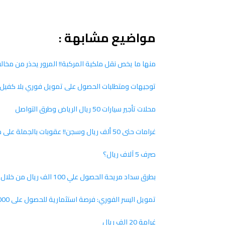
مواضيع مشابهة :
منها ما يخص نقل ملكية المركبة!! المرور يحذر من مخالفات لا 
توجيهات ومتطلبات الحصول على تمويل فوري بلا كفيل أو ضامن من ا
محلات تأجير سيارات 50 ريال الرياض وطرق التواصل
غرامات حتى 50 ألف ريال وسجن!! عقوبات بالجملة على صاحب العمل بسبب تلك المخالفة
صرف 5 آلاف ريال؟
بطرق سداد مريحة الحصول علي 100 الف ريال من خلال تمويل البنك المركزي السعودي
تمويل اليسر الفوري: فرصة استثمارية للحصول على 500000 ريال سعودي بشروط ميسرة
غرامة 20 الف ريال