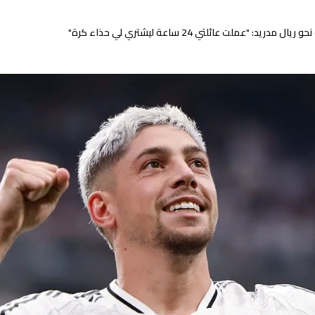
 "عملت عائلتي 24 ساعة ليشتري لي حذاء كرة"