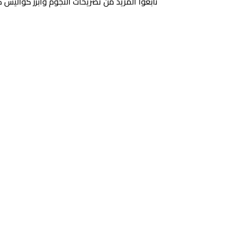
تابعوا المزيد من تصريحات النجوم وأبرز كواليس 