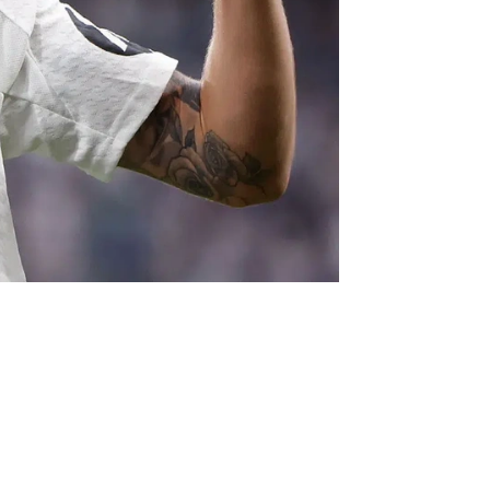
فالفيردي يكشف رحلته الصعبة نحو ريال مدريد: "عملت عائلتي 24 ساعة ليشت