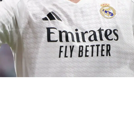
ري لي حذاء كرة"