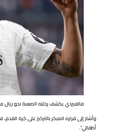
فالفيردي يكشف رحلته الصعبة نحو ريال مدريد: "عملت عائلتي 4
وأشار إلى قراره المبكر بالتركيز على كرة القدم، ق
أطفالي”.