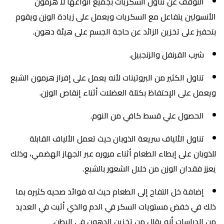
التوقف عن تناول السكريات بجميع أنواعها لا هرمون
الأنسولين يتفاعل مع السكريات ويعمل على زيادة الوزن ويقوم
بتحفيز على تخزين الزائد عن حاجة الجسم على هيئة دهون.
شرب القرنفل والزنجبيل.
تناول الكثير من البروتينات لأنه يعمل على إفراز هرمون الشبع
ويعمل على الإحتفاظ بكتلة العضلات أثناء إنقاص الوزن.
الحصول علي قسط كافي من النوم.
تناول الألياف سريعة الذوبان حيث تعمل الألياف القابلة
للذوبان على إبطاء الطعام أثناء مروره عبر الجهاز الهضمي، وذلك
يعزز فقدان الوزن من خلال الشعور بالشبع.
إضافة خل التفاح إلى الطعام حيث له فوائد صحيه كثيره بما
ذلك في خفض مستويات السكر في الدم والذي أثبت في العديد
من الدراسات أنه يقلل من تخزين الدهون في البطن.