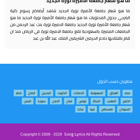
ما هو شعار جامعة الأميرة نورة الجديد
ما هو شعار جامعة الأميرة نورة الجديد شاهد أيضاكم رسوم كلية
البترجي جدول المحتويات ما هو شعار جامعة الأميرة نورة الجديد ما هو
شعار جامعة الأميرة نورة الجديد جامعة الاميرة نورة بنت عبد الرحمن من
الجامعات المميزة بالسعودية تقع جامعة الاميرة نورة في الرياض منذ ان
قام بافتتاحها خادم الحرمين الشريفين الملك عبد الله بن عبد
مطربين حسب الدول
مصر
العراق
السعودية
الامارات
الكويت
البحرين
عُمان
قطر
الخليج
المغرب
الجزائر
تونس
لبنان
الاردن
سوريا
اليمن
السودان
فلسطين
ليبيا
تركيا
Song Lyrics
Copyright © 2009 - 2026
All Rights Reserved