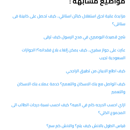
مواضيع مشابهة :
مزايدة علنية لحق استغلال كبائن استانلي.. كيف تحصل على كابينة فى
ستانلى؟
شرح قصيدة البوصيري في مدح الرسول كيف ترقى
عثرت على جواز سفري.. كيف يمكن إلغاء بلاغ فقدانه؟! الجوازات
السعودية تجيب
كيف اطلع الايبان من تطبيق الراجحي
كيف اتواصل مع بنك الاسكان والتعمير؟ خدمة عملاء بنك الاسكان
والتعمير
ازاي احسب الدرجه كام في الميه؟ كيف احسب نسبة درجات الطالب الى
المجموع الكلي؟
قياس الطول بالانش كيف يتم؟ والانش كم سم؟