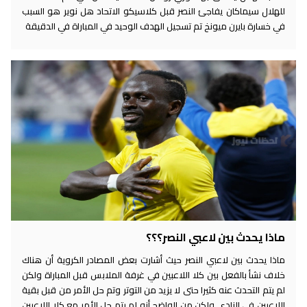
للهلال سيماكان يفاجئ النصر قبل كلاسيكو الاتحاد هل نوير هو السبب
في خسارة بايرن ميونخ تم تسجيل الهدف الوحيد في المباراة في الدقيقة
ماذا يحدث بين لاعبي النصر؟؟؟
ماذا يحدث بين لاعبي النصر حيث أشارت بعض المصادر الكروية أن هناك
خلاف نشأ بالفعل بين كلا اللاعبين في غرفة الملابس قبل المباراة ولكن
لم يتم التحدث عنه كثيرا حتى لا يزيد من التوتر وتم حل الأمر من قبل بقية
اللاعبين في النادي ولكن من الواضح أنه لم يتم حل الأمر مع كلا اللاعبين