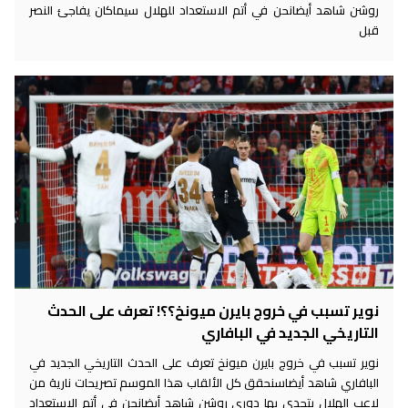
روشن شاهد أيضانحن في أتم الاستعداد للهلال سيماكان يفاجئ النصر
قبل
نوير تسبب في خروج بايرن ميونخ؟؟! تعرف على الحدث
التاريخي الجديد في البافاري
نوير تسبب في خروج بايرن ميونخ تعرف على الحدث التاريخي الجديد في
البافاري شاهد أيضاسنحقق كل الألقاب هذا الموسم تصريحات نارية من
لاعب الهلال يتحدى بها دوري روشن شاهد أيضانحن في أتم الاستعداد