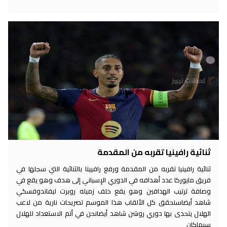
ثنائية رافينيا تقربه من المقدمة
ثنائية رافينيا تقربه من المقدمة ورفع رافيينا بالثنائية التي سجلها في
فريق مايوركا عدد أهدافه في الدوري الإسباني إلى هدف وهو يقع في
وصافة ترتيب الهدافين وهو يقع خلف زميله روبرت ليفاندوفسكي
شاهد أيضاسنحقق كل الألقاب هذا الموسم تصريحات نارية من لاعب
الهلال يتحدى بها دوري روشن شاهد أيضانحن في أتم الاستعداد للهلال
سيماكان