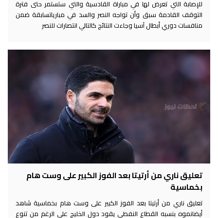
للإصابة التي تعرض لها في مباراة القادسية والتي ستستمر حتى فترة
التوقف القادمة سبق وأن تواجه النصر والسد في مبارياتسابقة ضمن
منافسات دوري أبطال آسيا وجاءت النتائج كالتالي انتصارات للنصر
تعليق ناري من أرتيتا بعد الفوز الكبير على وست هام
بخماسية
تعليق ناري من أرتيتا بعد الفوز الكبير على وست هام بخماسية شاهد
أيضانموه بنسبه القطاع النفطي يقود دول الخليج على الرغم من تنوع