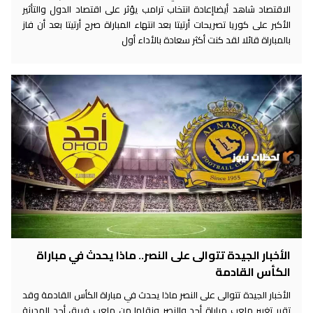
الاقتصاد شاهد أيضاإعادة انتخاب ترامب يؤثر على اقتصاد الدول والتأثير
الأكبر على كوريا تصريحات أرتيتا بعد انتهاء المباراة صرح أرتيتا بعد أن فاز
بالمباراة قائلا لقد كنت أكثر سعادة بالأداء أول
الأخبار الجيدة تتوالى على النصر.. ماذا يحدث في مباراة
الكأس القادمة
الأخبار الجيدة تتوالى على النصر ماذا يحدث في مباراة الكأس القادمة وقد
تقرر تغيير ملعب مباراة أحد والنصر ونقلها من ملعب فريق أحد المدينة