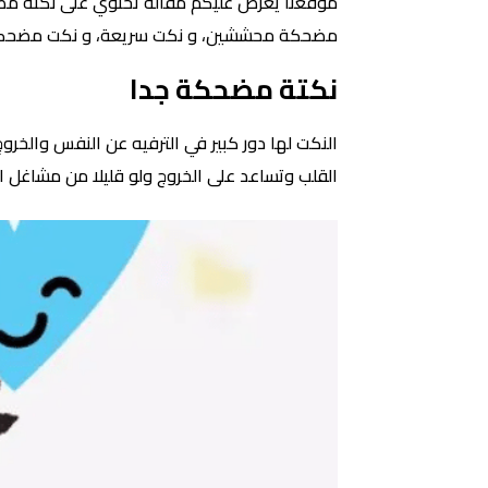
موقعنا يعرض عليكم مقالة تحتوي على نكتة مض
مضحكة محششين، و نكت سريعة، و نكت مضحكة سعودية، و نكت مضحكة 2022، هيا تابعوا معنا في السط
نكتة مضحكة جدا
القلب وتساعد على الخروج ولو قليلا من مشاغل ال