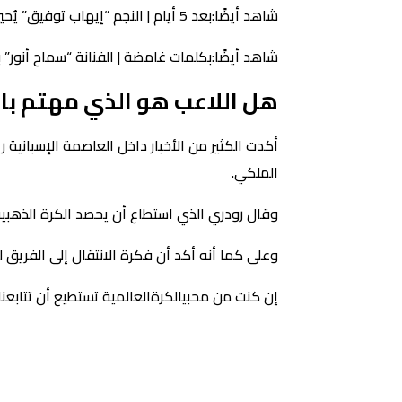
شاهد أيضًا:بعد 5 أيام | النجم “إيهاب توفيق” يُحيي حفل غنائي في تونس بنهاية نوفمبر
شاهد أيضًا:بكلمات غامضة | الفنانة “سماح أنور” ب
هل اللاعب هو الذي مهتم با
أكدت الكثير من الأخبار داخل العاصمة الإسبانية
الملكي.
وقال رودري الذي استطاع أن يحصد الكرة الذهبية 
وعلى كما أنه أكد أن فكرة الانتقال إلى الفريق
إن كنت من محبيالكرةالعالمية تستطيع أن تتابعنا