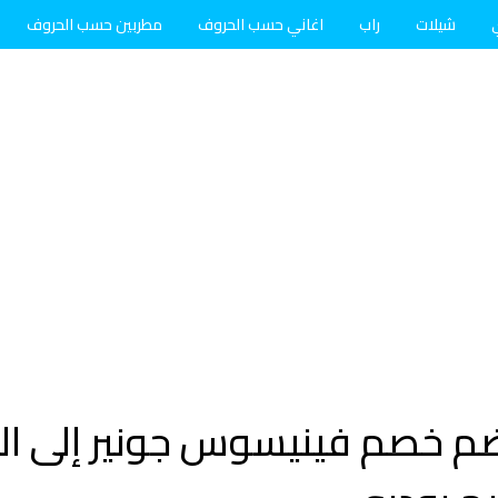
شيلات
راب
اغاني حسب الحروف
مطربين حسب الحروف
 ضم خصم فينيسوس جونير إلى 