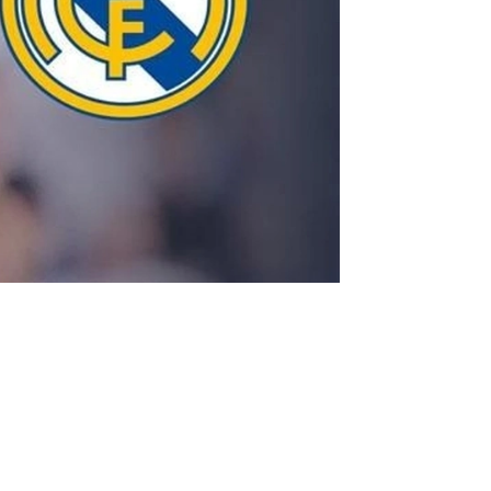
هل يوافق بيريز على ضم خصم فينيسوس جونير إلى