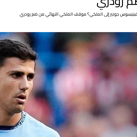
م رودري
فينيسوس جونير إلى الملكي؟ موقف الملكي النهائي من ضم رودري